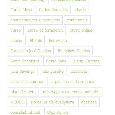
Carles Mesa
Carlos González
charla
complementos alimenticios
conferencia
curso
curso de formación
curso online
cáncer
El País
Entrevista
Francisco José Ojuelos
Francisco Ojuelos
Gente Despierta
Gente Sana
Juanjo Cáceres
Juan Revenga
Julio Basulto
lactancia
lactancia materna
la patraña de la semana
Maria Manera
más vegetales menos animales
NEUDC
No es un día cualquiera
obesidad
obesidad infantil
Olga Ayllón