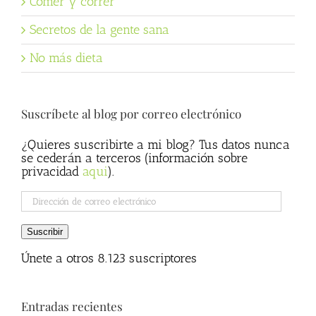
Comer y correr
Secretos de la gente sana
No más dieta
Suscríbete al blog por correo electrónico
¿Quieres suscribirte a mi blog? Tus datos nunca
se cederán a terceros (información sobre
privacidad
aqui
).
Dirección
de
correo
Suscribir
electrónico
Únete a otros 8.123 suscriptores
Entradas recientes