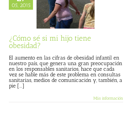
05, 2015
 si mi hijo tiene
obesidad?
er
Sin categoría
¿Cómo sé si mi hijo tiene
obesidad?
El aumento en las cifras de obesidad infantil en
nuestro país, que genera una gran preocupación
en los responsables sanitarios, hace que cada
vez se hable más de este problema en consultas
sanitarias, medios de comunicación y, también, a
pie [...]
Más información