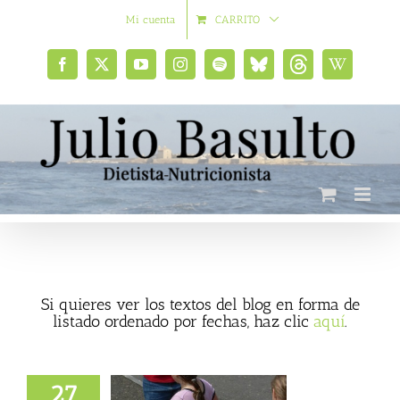
Saltar
Mi cuenta
CARRITO
al
contenido
Facebook
X
YouTube
Instagram
Spotify
Bluesky
Threads
Wikipedia
social
Si quieres ver los textos del blog en forma de
listado ordenado por fechas, haz clic
aquí
.
27