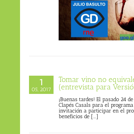
e vino no es saludable» en
Gente Despierta) (Podcast)
ulio Basulto (Blog personal)
Tomar vino no equivale
1
(entrevista para Versi
05, 2017
¡Buenas tardes! El pasado 24 de
Clapés Casals para el programa
invitación a participar en el p
beneficios de [...]