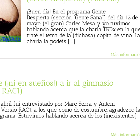
¡Buen día! En el programa Gente
Despierta (sección “Gente Sana”) del día 12 de
mayo, (el gran) Carles Mesa y yo tuvimos
hablando acerca que la charla TEDx en la qu
traté el tema de la (dichosa) copita de vino. L
charla la podéis [...]
Más informació
 (¡ni en sueños!) a ir al gimnasio
ó RAC1)
 abril fui entrevistado por Marc Serra y Antoni
 Versió RAC1, a los que, como de costumbre, agradezco l
rograma. Estuvimos hablando acerca de los (inexistentes)
Más informació