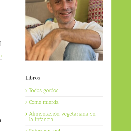
]
n
Libros
Todos gordos
Come mierda
Alimentación vegetariana en
la infancia
a