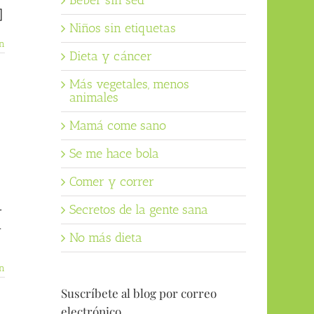
Beber sin sed
]
Niños sin etiquetas
n
Dieta y cáncer
Más vegetales, menos
animales
Mamá come sano
Se me hace bola
Comer y correr
Secretos de la gente sana
r
n
No más dieta
n
Suscríbete al blog por correo
electrónico