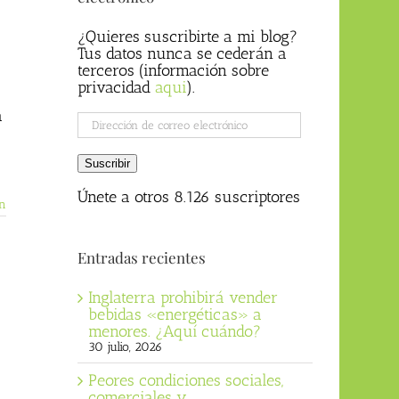
¿Quieres suscribirte a mi blog?
Tus datos nunca se cederán a
terceros (información sobre
privacidad
aqui
).
a
Dirección
de
correo
Suscribir
electrónico
Únete a otros 8.126 suscriptores
n
Entradas recientes
Inglaterra prohibirá vender
bebidas «energéticas» a
menores. ¿Aquí cuándo?
30 julio, 2026
Peores condiciones sociales,
comerciales y