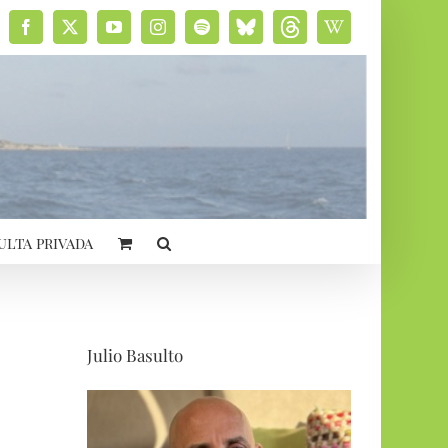
Facebook
X
YouTube
Instagram
Spotify
Bluesky
Threads
Wikipedia
social
ulta privada
Julio Basulto