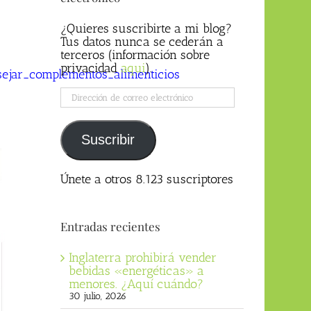
¿Quieres suscribirte a mi blog?
Tus datos nunca se cederán a
terceros (información sobre
privacidad
aqui
).
ejar_complementos_alimenticios
Dirección
de
correo
electrónico
Suscribir
Únete a otros 8.123 suscriptores
Entradas recientes
Inglaterra prohibirá vender
bebidas «energéticas» a
menores. ¿Aquí cuándo?
30 julio, 2026