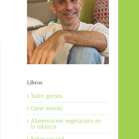
Libros
Todos gordos
Come mierda
Alimentación vegetariana en
la infancia