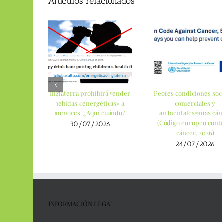
Artículos relacionados
Inglaterra prohibirá vender
Peores condiciones soci
bebidas «energéticas» a
comerciales y
menores. ¿Aquí cuándo?
ambientales=más cán
(Código europeo contr
30/07/2026
cáncer, 2026)
24/07/2026
INFORMACIÓN LEGAL