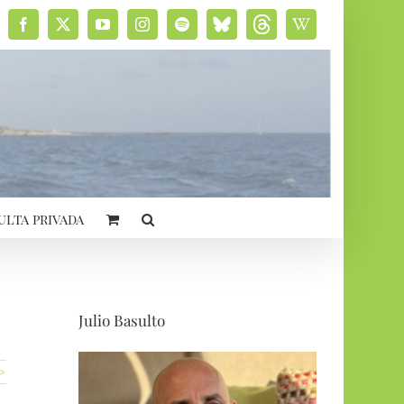
Facebook
X
YouTube
Instagram
Spotify
Bluesky
Threads
Wikipedia
social
ulta privada
Julio Basulto
 >