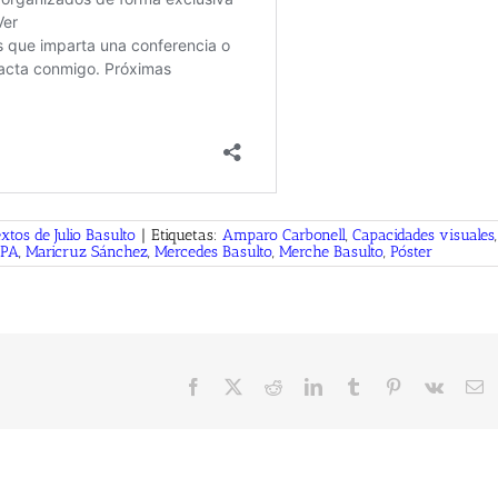
xtos de Julio Basulto
|
Etiquetas:
Amparo Carbonell
,
Capacidades visuales
,
EPA
,
Maricruz Sánchez
,
Mercedes Basulto
,
Merche Basulto
,
Póster
Facebook
X
Reddit
LinkedIn
Tumblr
Pinterest
Vk
C
el