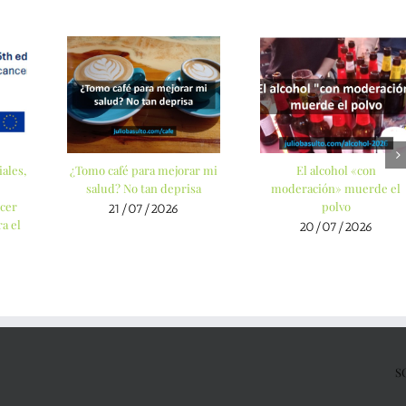
ales,
¿Tomo café para mejorar mi
El alcohol «con
salud? No tan deprisa
moderación» muerde el
cer
polvo
21/07/2026
a el
20/07/2026
S