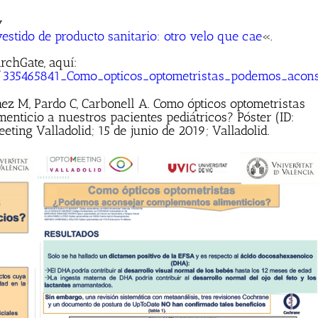
y
estido de producto sanitario: otro velo que cae
«.
rchGate, aquí:
/335465841_Como_opticos_optometristas_podemos_acons
hez M, Pardo C, Carbonell A. Como ópticos optometristas
ticio a nuestros pacientes pediátricos? Póster (ID:
ing Valladolid; 15 de junio de 2019; Valladolid.