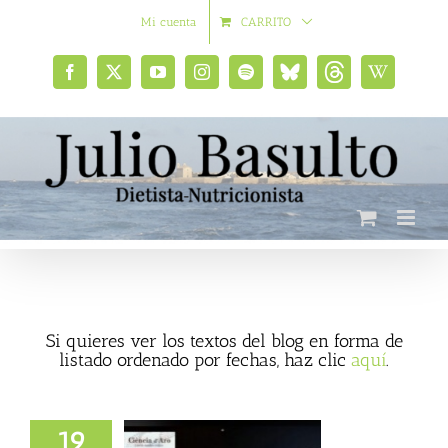
Saltar
Mi cuenta
CARRITO
al
contenido
Facebook
X
YouTube
Instagram
Spotify
Bluesky
Threads
Wikipedia
social
Si quieres ver los textos del blog en forma de
listado ordenado por fechas, haz clic
aquí
.
19