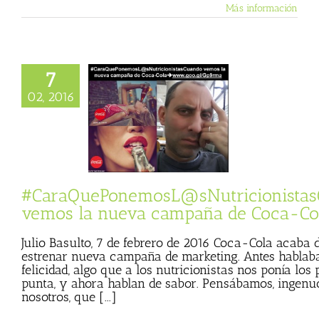
Más información
7
ePonemosL@sNutricionistasCuando
02, 2016
a nueva campaña
 Coca-Cola
ePonemosL@sNutricionistasCuando
 Basulto (Blog
l)
Textos de Julio
Basulto
#CaraQuePonemosL@sNutricionista
vemos la nueva campaña de Coca-Co
Julio Basulto, 7 de febrero de 2016 Coca-Cola acaba 
estrenar nueva campaña de marketing. Antes hablab
felicidad, algo que a los nutricionistas nos ponía los 
punta, y ahora hablan de sabor. Pensábamos, ingenu
nosotros, que [...]