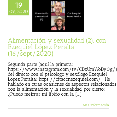
19
ción y sexualidad
09, 2020
n Ezequiel López
a (16/sept/2020)
ncias
Entrevista
 Basulto (Blog
personal)
Alimentación y sexualidad (2), con
Ezequiel López Peralta
(16/sept/2020)
Segunda parte (aquí la primera:
https://www.instagram.com/tv/CDzUmWoDy0g/
del directo con el psicólogo y sexólogo Ezequiel
Lopez Peralta: https://citaconezequiel.com/ He
hablado en otras ocasiones de aspectos relacionados
con la alimentación y la sexualidad, por cierto:
¿Puedo mejorar mi libido con la [...]
Más información