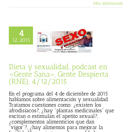
Más información
4
 y sexualidad,
12, 2015
 en «Gente Sana»,
Despierta (RNE),
4/12/2015
ista
Gente Sana
Dieta y sexualidad, podcast en
«Gente Sana», Gente Despierta
(RNE), 4/12/2015
En el programa del 4 de diciembre de 2015
hablamos sobre alimentación y sexualidad.
Tratamos cuestiones como: ¿existen los
afrodisíacos?, ¿hay "plantas medicinales" que
excitan o estimulan el apetito sexual?,
¿complementos alimenticios que dan
"vigor"?, ¿hay alimentos para mejorar la