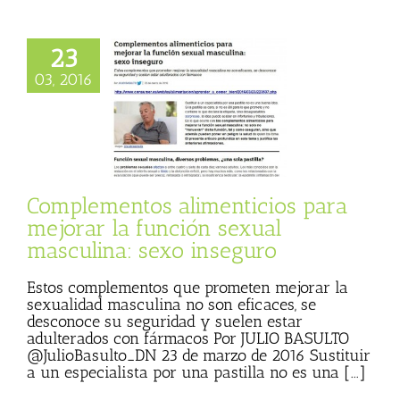
23
03, 2016
mplementos
cios para mejorar
unción sexual
na: sexo inseguro
Consumer
Complementos alimenticios para
mejorar la función sexual
masculina: sexo inseguro
Estos complementos que prometen mejorar la
sexualidad masculina no son eficaces, se
desconoce su seguridad y suelen estar
adulterados con fármacos Por JULIO BASULTO
@JulioBasulto_DN 23 de marzo de 2016 Sustituir
a un especialista por una pastilla no es una [...]