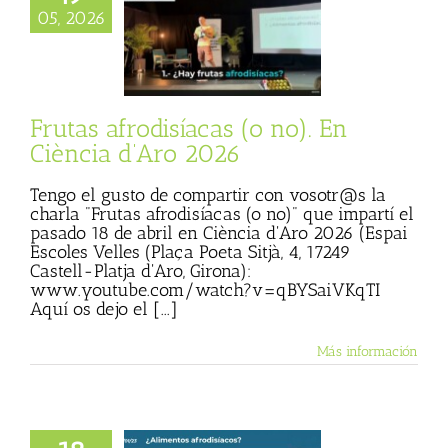
frodisíacas (o no).
05, 2026
ncia d’Aro 2026
cias
Julio Basulto
rsonal)
Textos de
ulio Basulto
Frutas afrodisíacas (o no). En
Ciència d’Aro 2026
Tengo el gusto de compartir con vosotr@s la
charla "Frutas afrodisíacas (o no)" que impartí el
pasado 18 de abril en Ciència d'Aro 2026 (Espai
Escoles Velles (Plaça Poeta Sitjà, 4, 17249
Castell-Platja d'Aro, Girona):
www.youtube.com/watch?v=qBYSaiVKqTI
Aquí os dejo el [...]
Más información