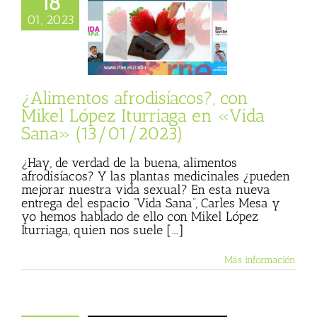
18
os afrodisíacos?,
l López Iturriaga
01, 2023
 «Vida Sana»
13/01/2023)
sta
Julio Basulto
personal)
Vida
Sana
¿Alimentos afrodisíacos?, con
Mikel López Iturriaga en «Vida
Sana» (13/01/2023)
¿Hay, de verdad de la buena, alimentos
afrodisíacos? Y las plantas medicinales ¿pueden
mejorar nuestra vida sexual? En esta nueva
entrega del espacio “Vida Sana”, Carles Mesa y
yo hemos hablado de ello con Mikel López
Iturriaga, quien nos suele [...]
Más información