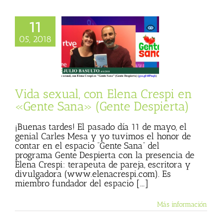
11
exual, con Elena
05, 2018
en «Gente Sana»
te Despierta)
ana
Julio Basulto
og personal)
Vida sexual, con Elena Crespi en
«Gente Sana» (Gente Despierta)
¡Buenas tardes! El pasado día 11 de mayo, el
genial Carles Mesa y yo tuvimos el honor de
contar en el espacio “Gente Sana” del
programa Gente Despierta con la presencia de
Elena Crespi: terapeuta de pareja, escritora y
divulgadora (www.elenacrespi.com). Es
miembro fundador del espacio [...]
Más información