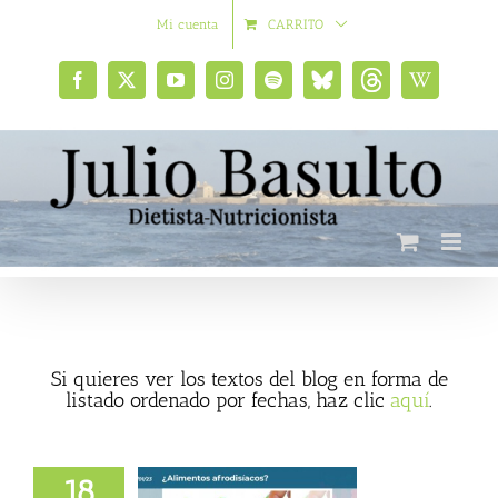
Saltar
Mi cuenta
CARRITO
al
contenido
Facebook
X
YouTube
Instagram
Spotify
Bluesky
Threads
Wikipedia
social
Si quieres ver los textos del blog en forma de
listado ordenado por fechas, haz clic
aquí
.
18
os afrodisíacos?,