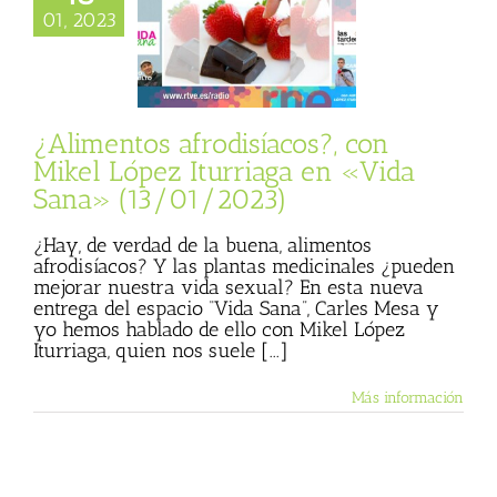
l López Iturriaga
01, 2023
 «Vida Sana»
13/01/2023)
sta
Julio Basulto
personal)
Vida
Sana
¿Alimentos afrodisíacos?, con
Mikel López Iturriaga en «Vida
Sana» (13/01/2023)
¿Hay, de verdad de la buena, alimentos
afrodisíacos? Y las plantas medicinales ¿pueden
mejorar nuestra vida sexual? En esta nueva
entrega del espacio “Vida Sana”, Carles Mesa y
yo hemos hablado de ello con Mikel López
Iturriaga, quien nos suele [...]
Más información