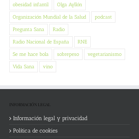
obesidad infantil
Olga Ayllón
Organización Mundial de la Salud
podcast
Pregunta Sana
Radio
Radio Nacional de España
RNE
Se me hace bola
sobrepeso
vegetarianismo
Vida Sana
vino
INFORMACIÓN LEGAL
Información legal y privacidad
Política de cookies