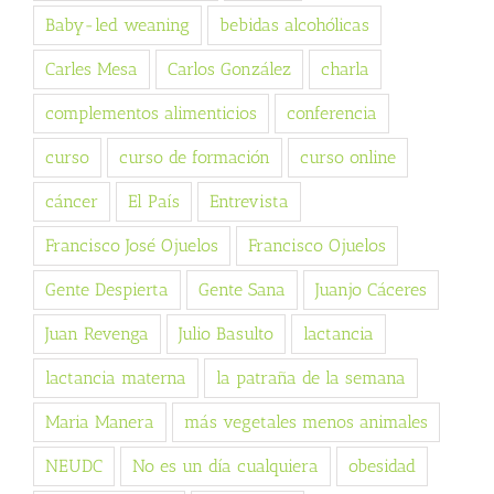
Baby-led weaning
bebidas alcohólicas
Carles Mesa
Carlos González
charla
complementos alimenticios
conferencia
curso
curso de formación
curso online
cáncer
El País
Entrevista
Francisco José Ojuelos
Francisco Ojuelos
Gente Despierta
Gente Sana
Juanjo Cáceres
Juan Revenga
Julio Basulto
lactancia
lactancia materna
la patraña de la semana
Maria Manera
más vegetales menos animales
NEUDC
No es un día cualquiera
obesidad