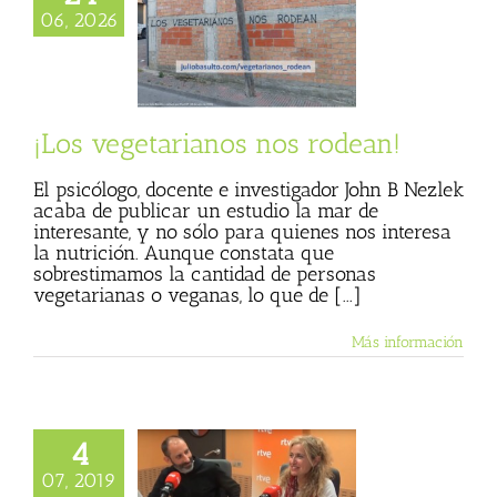
rodean!
06, 2026
o Cáceres
Julio
 (Blog personal)
egetales menos
s
Textos de Julio
Basulto
¡Los vegetarianos nos rodean!
El psicólogo, docente e investigador John B Nezlek
acaba de publicar un estudio la mar de
interesante, y no sólo para quienes nos interesa
la nutrición. Aunque constata que
sobrestimamos la cantidad de personas
vegetarianas o veganas, lo que de [...]
Más información
4
je y salud, con
07, 2019
ella Montolío