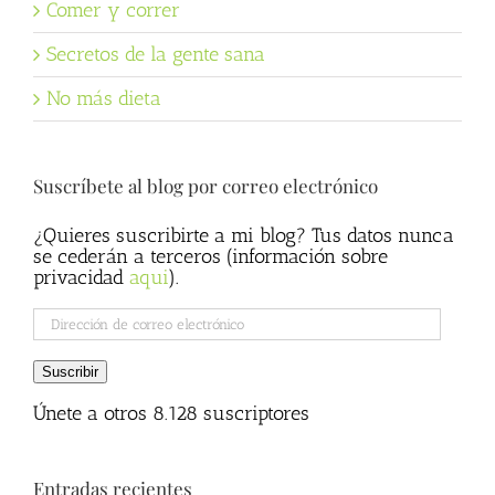
Comer y correr
Secretos de la gente sana
No más dieta
Suscríbete al blog por correo electrónico
¿Quieres suscribirte a mi blog? Tus datos nunca
se cederán a terceros (información sobre
privacidad
aqui
).
Dirección
de
correo
Suscribir
electrónico
Únete a otros 8.128 suscriptores
Entradas recientes