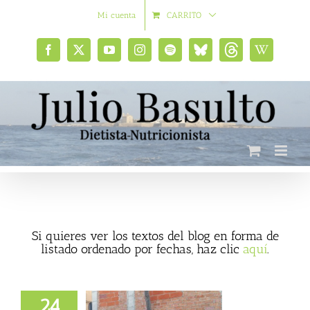
Saltar
Mi cuenta
CARRITO
al
contenido
Facebook
X
YouTube
Instagram
Spotify
Bluesky
Threads
Wikipedia
social
Si quieres ver los textos del blog en forma de
listado ordenado por fechas, haz clic
aquí
.
24
egetarianos nos