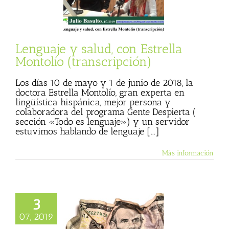
anscripción)
 Basulto (Blog
l)
Textos de Julio
Basulto
Lenguaje y salud, con Estrella
Montolío (transcripción)
Los días 10 de mayo y 1 de junio de 2018, la
doctora Estrella Montolío, gran experta en
lingüística hispánica, mejor persona y
colaboradora del programa Gente Despierta (
sección «Todo es lenguaje») y un servidor
estuvimos hablando de lenguaje [...]
Más información
3
te arrugado no es
arruga”, y una
07, 2019
a que presenta