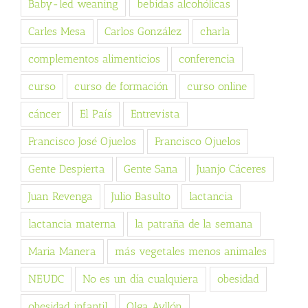
Baby-led weaning
bebidas alcohólicas
Carles Mesa
Carlos González
charla
complementos alimenticios
conferencia
curso
curso de formación
curso online
cáncer
El País
Entrevista
Francisco José Ojuelos
Francisco Ojuelos
Gente Despierta
Gente Sana
Juanjo Cáceres
Juan Revenga
Julio Basulto
lactancia
lactancia materna
la patraña de la semana
Maria Manera
más vegetales menos animales
NEUDC
No es un día cualquiera
obesidad
obesidad infantil
Olga Ayllón