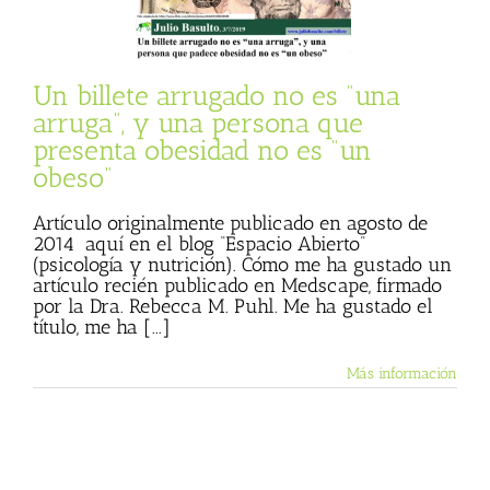
 no es “un obeso”
 Basulto (Blog
l)
Textos de Julio
Basulto
Un billete arrugado no es “una
arruga”, y una persona que
presenta obesidad no es “un
obeso”
Artículo originalmente publicado en agosto de
2014 aquí en el blog “Espacio Abierto”
(psicología y nutrición). Cómo me ha gustado un
artículo recién publicado en Medscape, firmado
por la Dra. Rebecca M. Puhl. Me ha gustado el
título, me ha [...]
Más información