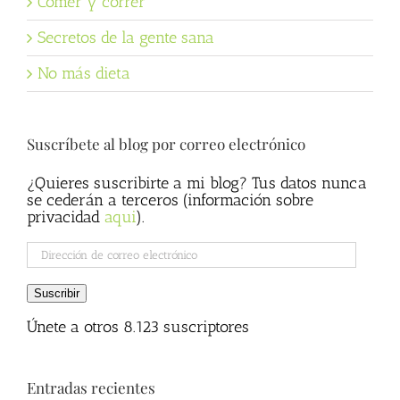
Comer y correr
Secretos de la gente sana
No más dieta
Suscríbete al blog por correo electrónico
¿Quieres suscribirte a mi blog? Tus datos nunca
se cederán a terceros (información sobre
privacidad
aqui
).
Dirección
de
correo
Suscribir
electrónico
Únete a otros 8.123 suscriptores
Entradas recientes