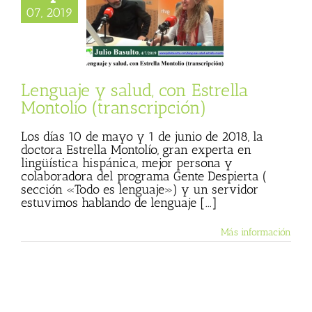
je y salud, con
07, 2019
ella Montolío
anscripción)
 Basulto (Blog
l)
Textos de Julio
Basulto
Lenguaje y salud, con Estrella
Montolío (transcripción)
Los días 10 de mayo y 1 de junio de 2018, la
doctora Estrella Montolío, gran experta en
lingüística hispánica, mejor persona y
colaboradora del programa Gente Despierta (
sección «Todo es lenguaje») y un servidor
estuvimos hablando de lenguaje [...]
Más información