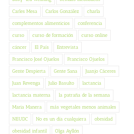
Carles Mesa
Carlos González
charla
complementos alimenticios
conferencia
curso
curso de formación
curso online
cáncer
El País
Entrevista
Francisco José Ojuelos
Francisco Ojuelos
Gente Despierta
Gente Sana
Juanjo Cáceres
Juan Revenga
Julio Basulto
lactancia
lactancia materna
la patraña de la semana
Maria Manera
más vegetales menos animales
NEUDC
No es un día cualquiera
obesidad
obesidad infantil
Olga Ayllón