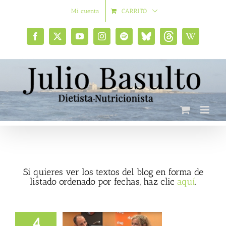
Saltar
Mi cuenta
CARRITO
al
contenido
Facebook
X
YouTube
Instagram
Spotify
Bluesky
Threads
Wikipedia
social
Si quieres ver los textos del blog en forma de
listado ordenado por fechas, haz clic
aquí
.
4