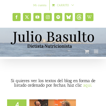
Saltar
Mi cuenta
CARRITO
al
contenido
Facebook
X
YouTube
Instagram
Spotify
Bluesky
Threads
Wikipedia
social
Si quieres ver los textos del blog en forma de
listado ordenado por fechas, haz clic
aquí
.
4