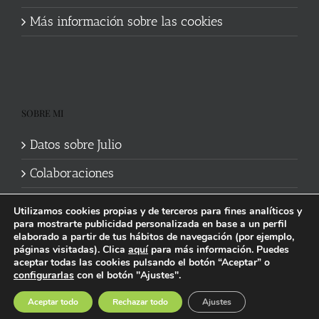
Más información sobre las cookies
SOBRE MI
Datos sobre Julio
Colaboraciones
Utilizamos cookies propias y de terceros para fines analíticos y
para mostrarte publicidad personalizada en base a un perfil
elaborado a partir de tus hábitos de navegación (por ejemplo,
páginas visitadas). Clica
aquí
para más información. Puedes
aceptar todas las cookies pulsando el botón “Aceptar” o
Política de cookies
|
Información legal y privacidad
| Web mantenida
configurarlas
con el botón "Ajustes".
por
Studi7
Facebook
X
YouTube
Instagram
Spotify
Bluesky
Threads
Wikipedia
Aceptar todo
Rechazar todo
Ajustes
social