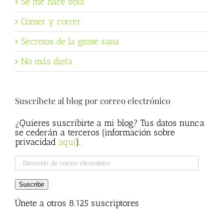
Se me hace bola
Comer y correr
Secretos de la gente sana
No más dieta
Suscríbete al blog por correo electrónico
¿Quieres suscribirte a mi blog? Tus datos nunca
se cederán a terceros (información sobre
privacidad
aqui
).
Dirección
de
correo
Suscribir
electrónico
Únete a otros 8.125 suscriptores