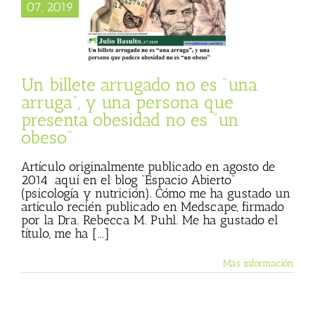
arruga”, y una
07, 2019
a que presenta
 no es “un obeso”
 Basulto (Blog
l)
Textos de Julio
Basulto
Un billete arrugado no es “una
arruga”, y una persona que
presenta obesidad no es “un
obeso”
Artículo originalmente publicado en agosto de
2014 aquí en el blog “Espacio Abierto”
(psicología y nutrición). Cómo me ha gustado un
artículo recién publicado en Medscape, firmado
por la Dra. Rebecca M. Puhl. Me ha gustado el
título, me ha [...]
Más información