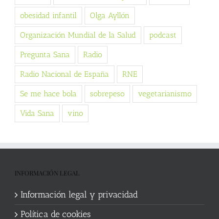
obesidad infantil
Olga Ayllón
Organización Mundial de la Salud
podcast
Pregunta Sana
Radio
Radio Nacional de España
RNE
Se me hace bola
sobrepeso
vegetarianismo
Vida Sana
vino
INFORMACIÓN LEGAL
Información legal y privacidad
Política de cookies