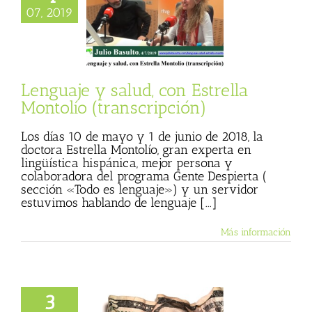
je y salud, con
07, 2019
ella Montolío
anscripción)
 Basulto (Blog
l)
Textos de Julio
Basulto
Lenguaje y salud, con Estrella
Montolío (transcripción)
Los días 10 de mayo y 1 de junio de 2018, la
doctora Estrella Montolío, gran experta en
lingüística hispánica, mejor persona y
colaboradora del programa Gente Despierta (
sección «Todo es lenguaje») y un servidor
estuvimos hablando de lenguaje [...]
Más información
3
te arrugado no es