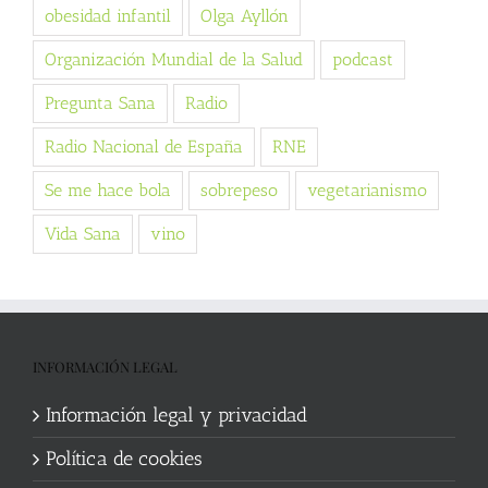
obesidad infantil
Olga Ayllón
Organización Mundial de la Salud
podcast
Pregunta Sana
Radio
Radio Nacional de España
RNE
Se me hace bola
sobrepeso
vegetarianismo
Vida Sana
vino
INFORMACIÓN LEGAL
Información legal y privacidad
Política de cookies