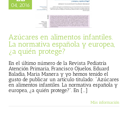
les. La normativa
04, 2016
la y europea, ¿a
én protege?
 Basulto (Blog
l)
Textos de Julio
Basulto
Azúcares en alimentos infantiles.
La normativa española y europea,
¿a quién protege?
En el último número de la Revista Pediatría
Atención Primaria, Francisco Ojuelos, Eduard
Baladia, Maria Manera y yo hemos tenido el
gusto de publicar un artículo titulado: "Azúcares
en alimentos infantiles. La normativa española y
europea, ¿a quién protege?". En [...]
Más información