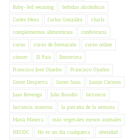
Baby-led weaning
bebidas alcohólicas
Carles Mesa
Carlos González
charla
complementos alimenticios
conferencia
curso
curso de formación
curso online
cáncer
El País
Entrevista
Francisco José Ojuelos
Francisco Ojuelos
Gente Despierta
Gente Sana
Juanjo Cáceres
Juan Revenga
Julio Basulto
lactancia
lactancia materna
la patraña de la semana
Maria Manera
más vegetales menos animales
NEUDC
No es un día cualquiera
obesidad