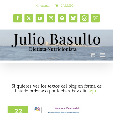
Saltar
Mi cuenta
CARRITO
al
contenido
Facebook
X
YouTube
Instagram
Spotify
Bluesky
Threads
Wikipedia
social
Si quieres ver los textos del blog en forma de
listado ordenado por fechas, haz clic
aquí
.
22
es en alimentos