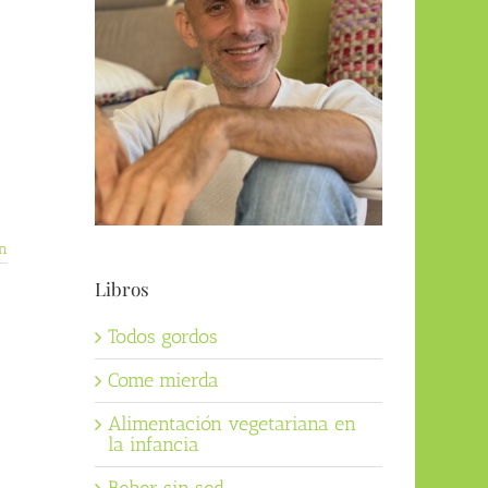
n
Libros
Todos gordos
Come mierda
Alimentación vegetariana en
la infancia