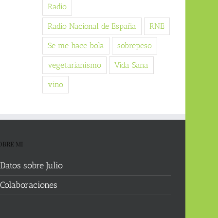
Radio
Radio Nacional de España
RNE
Se me hace bola
sobrepeso
vegetarianismo
Vida Sana
vino
OBRE MI
Datos sobre Julio
Colaboraciones