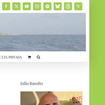
Facebook
X
YouTube
Instagram
Spotify
Bluesky
Threads
Wikipedia
social
ulta privada
Julio Basulto
.