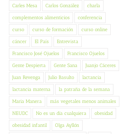
Carles Mesa
Carlos González
charla
complementos alimenticios
conferencia
curso
curso de formación
curso online
cáncer
El País
Entrevista
Francisco José Ojuelos
Francisco Ojuelos
Gente Despierta
Gente Sana
Juanjo Cáceres
Juan Revenga
Julio Basulto
lactancia
lactancia materna
la patraña de la semana
Maria Manera
más vegetales menos animales
NEUDC
No es un día cualquiera
obesidad
obesidad infantil
Olga Ayllón