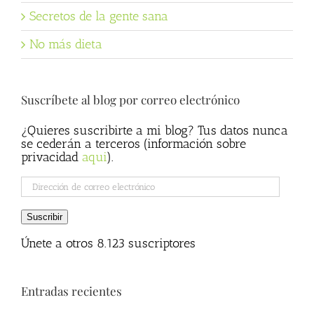
Secretos de la gente sana
No más dieta
Suscríbete al blog por correo electrónico
¿Quieres suscribirte a mi blog? Tus datos nunca
se cederán a terceros (información sobre
privacidad
aqui
).
Dirección
de
correo
Suscribir
electrónico
Únete a otros 8.123 suscriptores
Entradas recientes