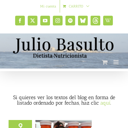
Saltar
Mi cuenta
CARRITO
al
contenido
Facebook
X
YouTube
Instagram
Spotify
Bluesky
Threads
Wikipedia
social
Si quieres ver los textos del blog en forma de
listado ordenado por fechas, haz clic
aquí
.
9