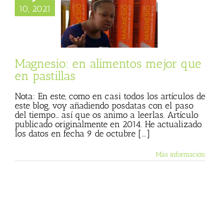
io: en alimentos
10, 2021
que en pastillas
 Basulto (Blog
l)
Más vegetales
animales
Textos
Julio Basulto
Magnesio: en alimentos mejor que
en pastillas
Nota: En este, como en casi todos los artículos de
este blog, voy añadiendo posdatas con el paso
del tiempo… así que os animo a leerlas. Artículo
publicado originalmente en 2014. He actualizado
los datos en fecha 9 de octubre [...]
Más información