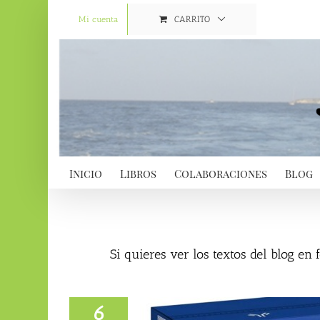
Saltar
al
Mi cuenta
CARRITO
contenido
Inicio
Libros
Colaboraciones
Blog
Si quieres ver los textos del blog en
6