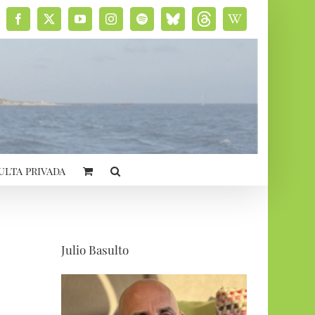
Facebook
X
YouTube
Instagram
Spotify
Bluesky
Threads
Wikipedia
social
ulta privada
Julio Basulto