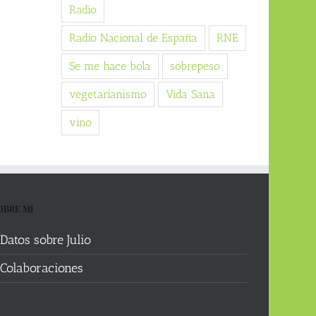
Radio
Radio Nacional de España
RNE
Se me hace bola
sobrepeso
vegetarianismo
Vida Sana
vino
OBRE MI
Datos sobre Julio
Colaboraciones