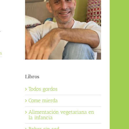
.
n
Libros
Todos gordos
Come mierda
Alimentación vegetariana en
la infancia