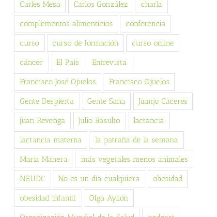
Carles Mesa
Carlos González
charla
complementos alimenticios
conferencia
curso
curso de formación
curso online
cáncer
El País
Entrevista
Francisco José Ojuelos
Francisco Ojuelos
Gente Despierta
Gente Sana
Juanjo Cáceres
Juan Revenga
Julio Basulto
lactancia
lactancia materna
la patraña de la semana
Maria Manera
más vegetales menos animales
NEUDC
No es un día cualquiera
obesidad
obesidad infantil
Olga Ayllón