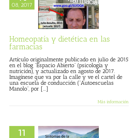
ía y dietética en
08, 2017
s farmacias
io Abierto
Julio
 (Blog personal)
de Julio Basulto
Homeopatía y dietética en las
farmacias
Artículo originalmente publicado en julio de 2015
en el blog “Espacio Abierto” (psicología y
nutrición), y actualizado en agosto de 2017.
Imagínese que va por la calle y ve el cartel de
una escuela de conducción (“Autoescuelas
Manolo”, por [...]
Más información
11