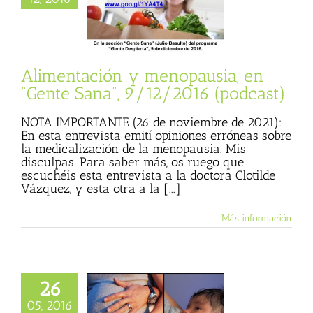
usia, en “Gente
/12/2016 (podcast)
ana
Julio Basulto
og personal)
Alimentación y menopausia, en
“Gente Sana”, 9/12/2016 (podcast)
NOTA IMPORTANTE (26 de noviembre de 2021):
En esta entrevista emití opiniones erróneas sobre
la medicalización de la menopausia. Mis
disculpas. Para saber más, os ruego que
escuchéis esta entrevista a la doctora Clotilde
Vázquez, y esta otra a la [...]
Más información
26
05, 2016
hablo el sábado en