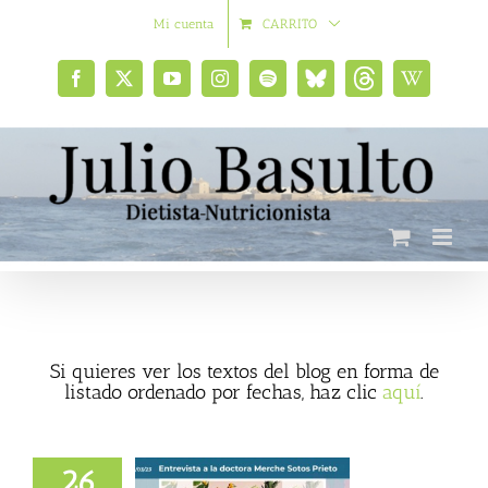
Saltar
Mi cuenta
CARRITO
al
contenido
Facebook
X
YouTube
Instagram
Spotify
Bluesky
Threads
Wikipedia
social
Si quieres ver los textos del blog en forma de
listado ordenado por fechas, haz clic
aquí
.
26