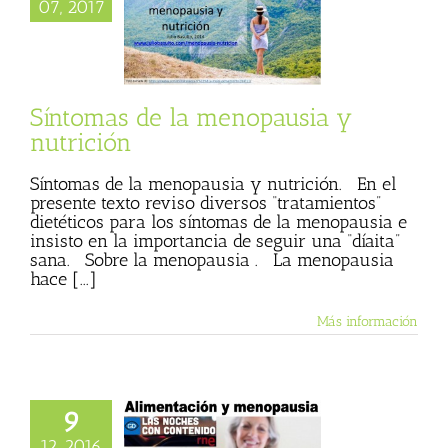
ntomas de la
07, 2017
sia y nutrición
 Basulto (Blog
l)
Textos de Julio
Basulto
Síntomas de la menopausia y
nutrición
Síntomas de la menopausia y nutrición. En el
presente texto reviso diversos “tratamientos”
dietéticos para los síntomas de la menopausia e
insisto en la importancia de seguir una “díaita”
sana. Sobre la menopausia . La menopausia
hace [...]
Más información
9
imentación y
12, 2016