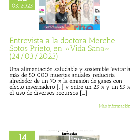
sta a la doctora
03, 2023
Sotos Prieto, en
ana» (24/03/2023)
sta
Julio Basulto
personal)
Vida
Sana
Entrevista a la doctora Merche
Sotos Prieto, en «Vida Sana»
(24/03/2023)
Una alimentación saludable y sostenible “evitaría
más de 80 000 muertes anuales, reduciría
alrededor de un 70 % la emisión de gases con
efecto invernadero […] y entre un 25 % y un 55 %
el uso de diversos recursos [...]
Más información
14