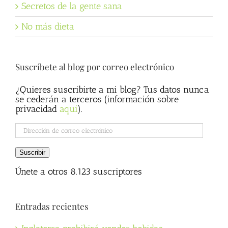
Secretos de la gente sana
No más dieta
Suscríbete al blog por correo electrónico
¿Quieres suscribirte a mi blog? Tus datos nunca
se cederán a terceros (información sobre
privacidad
aqui
).
Dirección
de
correo
Suscribir
electrónico
Únete a otros 8.123 suscriptores
Entradas recientes