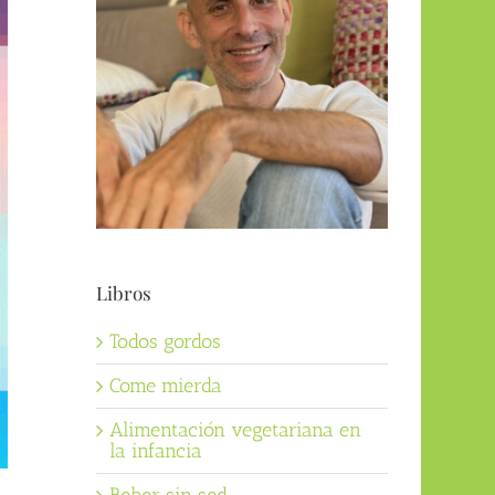
Libros
Todos gordos
Come mierda
Alimentación vegetariana en
la infancia