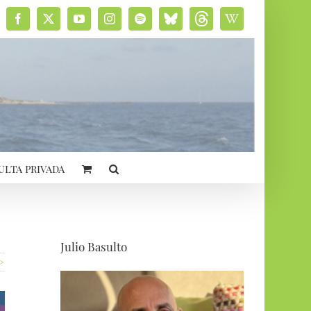
Facebook
X
YouTube
Instagram
Spotify
Bluesky
Threads
Wikipedia
social
ulta privada
Julio Basulto
 >