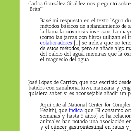
Carlos González Giráldez nos preguntó sobre “
‘Brita’”.
Basé mi respuesta en el texto “Agua du
métodos básicos de ablandamiento de agu
la llamada «ósmosis inversa». La mayo
(como las jarras con filtro) utilizan el 
colaboradores
[…] se indica que no tene
de estos métodos, pero se añade algo m
del calcio del agua, mientras que la ós
el magnesio del agua.
José López de Carrión, que nos escribió desd
batidos con zanahoria, kiwi, manzana y jeng
quisiera saber si es aconsejable añadir un p
Aquí cite al National Center for Complem
Health), que
indica
que “El consumo oral
semanas y hasta 5 años) se ha relacion
animales han notado una asociación ent
y el cáncer gastrointestinal en ratas 