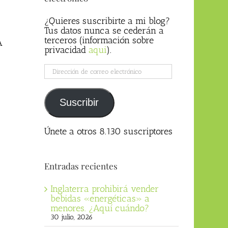
¿Quieres suscribirte a mi blog?
Tus datos nunca se cederán a
terceros (información sobre
A
privacidad
aqui
).
Dirección
de
correo
electrónico
Suscribir
Únete a otros 8.130 suscriptores
Entradas recientes
Inglaterra prohibirá vender
bebidas «energéticas» a
menores. ¿Aquí cuándo?
30 julio, 2026