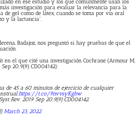
tilizado en ese estudio y los que comúnmente usan los
 más investigación para evaluar la relevancia para la
ma de gel como de látex, cuando se toma por vía oral
o y la lactancia”.
lerena, Badajoz, nos preguntó si hay pruebas de que el
uación.
tuit en el que cité una investigación Cochrane (Armour M,
9 Sep 20;9(9):CD004142):
a de 45 a 60 minutos de ejercicio de cualquier
nstrual.
https://t.co/9nvvsyKgbw
Syst Rev. 2019 Sep 20;9(9):CD004142.
N)
March 23, 2022