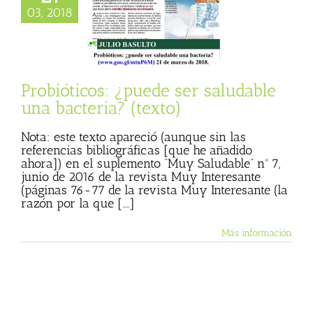
le una bacteria?
03, 2018
(texto)
 Basulto (Blog
l)
Muy Saludable
eresante)
Textos
Julio Basulto
Probióticos: ¿puede ser saludable
una bacteria? (texto)
Nota: este texto apareció (aunque sin las
referencias bibliográficas [que he añadido
ahora]) en el suplemento “Muy Saludable” nº 7,
junio de 2016 de la revista Muy Interesante
(páginas 76-77 de la revista Muy Interesante (la
razón por la que [...]
Más información