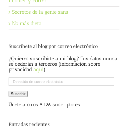
Comer y correr
Secretos de la gente sana
No más dieta
Suscríbete al blog por correo electrónico
¿Quieres suscribirte a mi blog? Tus datos nunca
se cederán a terceros (información sobre
privacidad
aqui
).
Dirección
de
correo
Suscribir
electrónico
Únete a otros 8.126 suscriptores
Entradas recientes