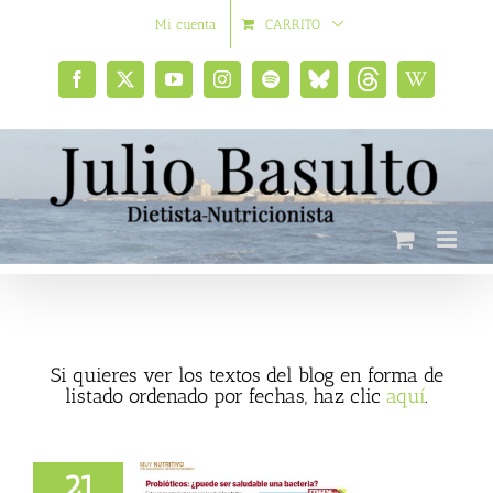
Saltar
Mi cuenta
CARRITO
al
contenido
Facebook
X
YouTube
Instagram
Spotify
Bluesky
Threads
Wikipedia
social
Si quieres ver los textos del blog en forma de
listado ordenado por fechas, haz clic
aquí
.
21
icos: ¿puede ser