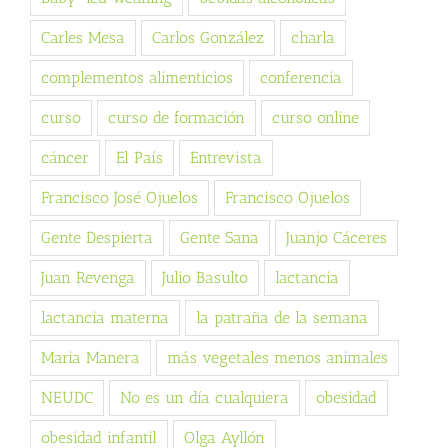
Carles Mesa
Carlos González
charla
complementos alimenticios
conferencia
curso
curso de formación
curso online
cáncer
El País
Entrevista
Francisco José Ojuelos
Francisco Ojuelos
Gente Despierta
Gente Sana
Juanjo Cáceres
Juan Revenga
Julio Basulto
lactancia
lactancia materna
la patraña de la semana
Maria Manera
más vegetales menos animales
NEUDC
No es un día cualquiera
obesidad
obesidad infantil
Olga Ayllón