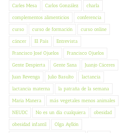
Carles Mesa
Carlos González
charla
complementos alimenticios
conferencia
curso
curso de formación
curso online
cáncer
El País
Entrevista
Francisco José Ojuelos
Francisco Ojuelos
Gente Despierta
Gente Sana
Juanjo Cáceres
Juan Revenga
Julio Basulto
lactancia
lactancia materna
la patraña de la semana
Maria Manera
más vegetales menos animales
NEUDC
No es un día cualquiera
obesidad
obesidad infantil
Olga Ayllón