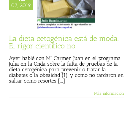
a cetogénica está
07, 2019
oda. El rigor
entífico no.
 Basulto (Blog
l)
Textos de Julio
Basulto
La dieta cetogénica está de moda.
El rigor científico no.
Ayer hablé con Mª Carmen Juan en el programa
Julia en la Onda sobre la falta de pruebas de la
dieta cetogénica para prevenir o tratar la
diabetes o la obesidad (1), y como no tardaron en
saltar como resortes [...]
Más información