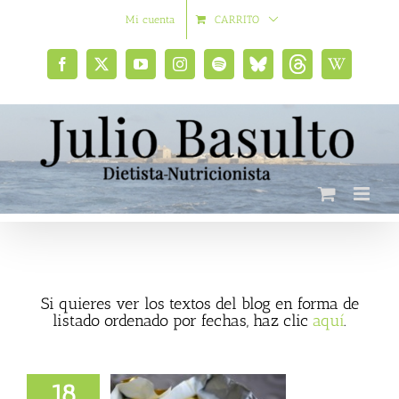
Saltar
Mi cuenta
CARRITO
al
contenido
Facebook
X
YouTube
Instagram
Spotify
Bluesky
Threads
Wikipedia
social
Si quieres ver los textos del blog en forma de
listado ordenado por fechas, haz clic
aquí
.
18