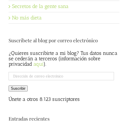
Secretos de la gente sana
No más dieta
Suscríbete al blog por correo electrónico
¿Quieres suscribirte a mi blog? Tus datos nunca
se cederán a terceros (información sobre
privacidad
aqui
).
Dirección
de
correo
Suscribir
electrónico
Únete a otros 8.123 suscriptores
Entradas recientes