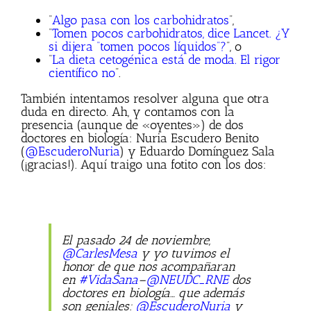
“
Algo pasa con los carbohidratos
”,
“
Tomen pocos carbohidratos, dice Lancet. ¿Y
si dijera “tomen pocos líquidos”?
”, o
“
La dieta cetogénica está de moda. El rigor
científico no
”.
También intentamos resolver alguna que otra
duda en directo. Ah, y contamos con la
presencia (aunque de «oyentes») de dos
doctores en biología: Nuria Escudero Benito
(
@EscuderoNuria
) y Eduardo Domínguez Sala
(¡gracias!). Aquí traigo una fotito con los dos:
El pasado 24 de noviembre,
@CarlesMesa
y yo tuvimos el
honor de que nos acompañaran
en
#VidaSana
–
@NEUDC_RNE
dos
doctores en biología… que además
son geniales:
@EscuderoNuria
y