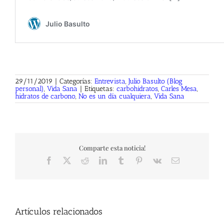
29/11/2019
|
Categorías:
Entrevista
,
Julio Basulto (Blog
personal)
,
Vida Sana
|
Etiquetas:
carbohidratos
,
Carles Mesa
,
hidratos de carbono
,
No es un día cualquiera
,
Vida Sana
Comparte esta noticia!
Facebook
X
Reddit
LinkedIn
Tumblr
Pinterest
Vk
Correo
electrónico
Artículos relacionados