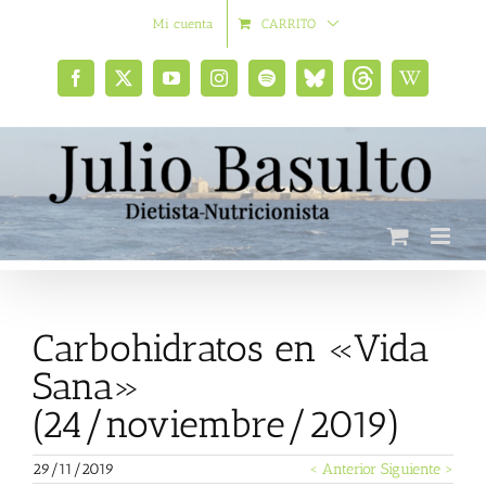
Saltar
Mi cuenta
CARRITO
al
contenido
Facebook
X
YouTube
Instagram
Spotify
Bluesky
Threads
Wikipedia
social
Carbohidratos en «Vida
Sana»
(24/noviembre/2019)
29/11/2019
< Anterior
Siguiente >