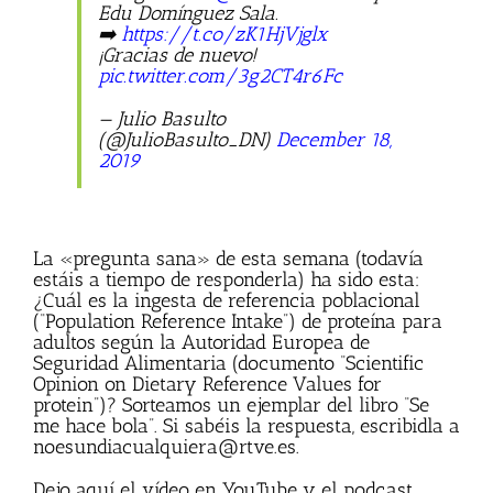
Edu Domínguez Sala.
➡️
https://t.co/zK1HjVjglx
¡Gracias de nuevo!
pic.twitter.com/3g2CT4r6Fc
— Julio Basulto
(@JulioBasulto_DN)
December 18,
2019
La «pregunta sana» de esta semana (todavía
estáis a tiempo de responderla) ha sido esta:
¿Cuál es la ingesta de referencia poblacional
(“Population Reference Intake”) de proteína para
adultos según la Autoridad Europea de
Seguridad Alimentaria (documento “Scientific
Opinion on Dietary Reference Values for
protein”)? Sorteamos un ejemplar del libro “Se
me hace bola”. Si sabéis la respuesta, escribidla a
noesundiacualquiera@rtve.es
.
Dejo aquí el vídeo en YouTube y el podcast.