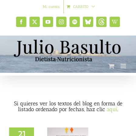
Saltar
Mi cuenta
CARRITO
al
contenido
Facebook
X
YouTube
Instagram
Spotify
Bluesky
Threads
Wikipedia
social
Si quieres ver los textos del blog en forma de
listado ordenado por fechas, haz clic
aquí
.
21