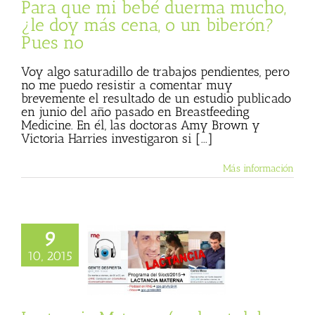
Para que mi bebé duerma mucho,
¿le doy más cena, o un biberón?
Pues no
Voy algo saturadillo de trabajos pendientes, pero
no me puedo resistir a comentar muy
brevemente el resultado de un estudio publicado
en junio del año pasado en Breastfeeding
Medicine. En él, las doctoras Amy Brown y
Victoria Harries investigaron si [...]
Más información
9
ancia Materna
st del programa
10, 2015
e Sana -Gente
pierta, RNE-,
/oct/2015)
ista
Gente Sana