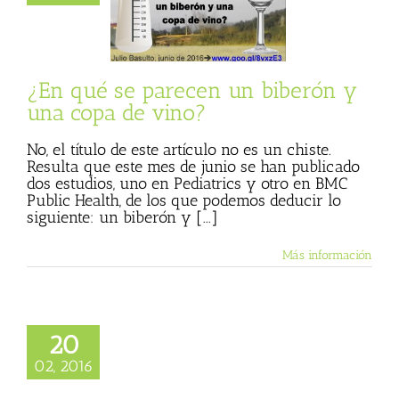
vino?
 Basulto (Blog
l)
Textos de Julio
Basulto
¿En qué se parecen un biberón y
una copa de vino?
No, el título de este artículo no es un chiste.
Resulta que este mes de junio se han publicado
dos estudios, uno en Pediatrics y otro en BMC
Public Health, de los que podemos deducir lo
siguiente: un biberón y [...]
Más información
20
02, 2016