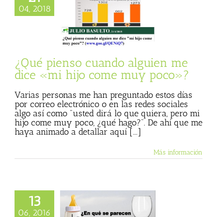
pienso cuando
04, 2018
 me dice «mi hijo
e muy poco»?
 Basulto (Blog
l)
Textos de Julio
Basulto
¿Qué pienso cuando alguien me
dice «mi hijo come muy poco»?
Varias personas me han preguntado estos días
por correo electrónico o en las redes sociales
algo así como "usted dirá lo que quiera, pero mi
hijo come muy poco, ¿qué hago?". De ahí que me
haya animado a detallar aquí [...]
Más información
13
é se parecen un
06, 2016
n y una copa de