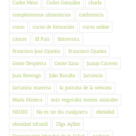
Carles Mesa
Carlos González
charla
complementos alimenticios
conferencia
curso
curso de formación
curso online
cáncer
El País
Entrevista
Francisco José Ojuelos
Francisco Ojuelos
Gente Despierta
Gente Sana
Juanjo Cáceres
Juan Revenga
Julio Basulto
lactancia
lactancia materna
la patraña de la semana
Maria Manera
más vegetales menos animales
NEUDC
No es un día cualquiera
obesidad
obesidad infantil
Olga Ayllón