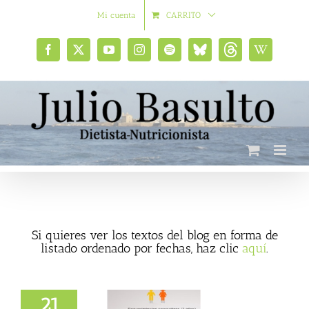
Saltar
Mi cuenta
CARRITO
al
contenido
Facebook
X
YouTube
Instagram
Spotify
Bluesky
Threads
Wikipedia
social
Si quieres ver los textos del blog en forma de
listado ordenado por fechas, haz clic
aquí
.
21