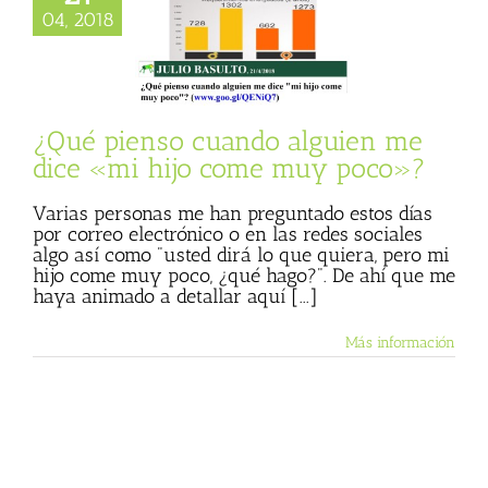
pienso cuando
04, 2018
 me dice «mi hijo
e muy poco»?
 Basulto (Blog
l)
Textos de Julio
Basulto
¿Qué pienso cuando alguien me
dice «mi hijo come muy poco»?
Varias personas me han preguntado estos días
por correo electrónico o en las redes sociales
algo así como "usted dirá lo que quiera, pero mi
hijo come muy poco, ¿qué hago?". De ahí que me
haya animado a detallar aquí [...]
Más información