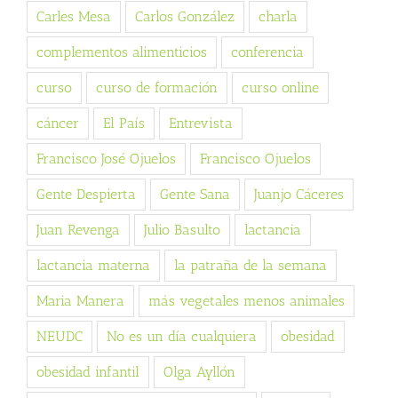
Carles Mesa
Carlos González
charla
complementos alimenticios
conferencia
curso
curso de formación
curso online
cáncer
El País
Entrevista
Francisco José Ojuelos
Francisco Ojuelos
Gente Despierta
Gente Sana
Juanjo Cáceres
Juan Revenga
Julio Basulto
lactancia
lactancia materna
la patraña de la semana
Maria Manera
más vegetales menos animales
NEUDC
No es un día cualquiera
obesidad
obesidad infantil
Olga Ayllón