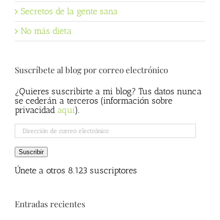
Secretos de la gente sana
No más dieta
Suscríbete al blog por correo electrónico
¿Quieres suscribirte a mi blog? Tus datos nunca
se cederán a terceros (información sobre
privacidad
aqui
).
Dirección
de
correo
Suscribir
electrónico
Únete a otros 8.123 suscriptores
Entradas recientes