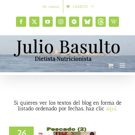
Saltar
Mi cuenta
CARRITO
al
contenido
Facebook
X
YouTube
Instagram
Spotify
Bluesky
Threads
Wikipedia
social
Si quieres ver los textos del blog en forma de
listado ordenado por fechas, haz clic
aquí
.
26