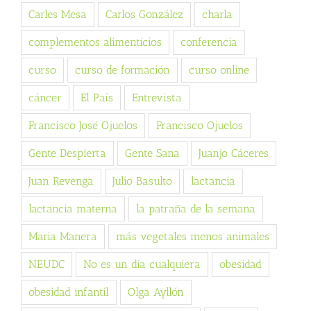
Carles Mesa
Carlos González
charla
complementos alimenticios
conferencia
curso
curso de formación
curso online
cáncer
El País
Entrevista
Francisco José Ojuelos
Francisco Ojuelos
Gente Despierta
Gente Sana
Juanjo Cáceres
Juan Revenga
Julio Basulto
lactancia
lactancia materna
la patraña de la semana
Maria Manera
más vegetales menos animales
NEUDC
No es un día cualquiera
obesidad
obesidad infantil
Olga Ayllón