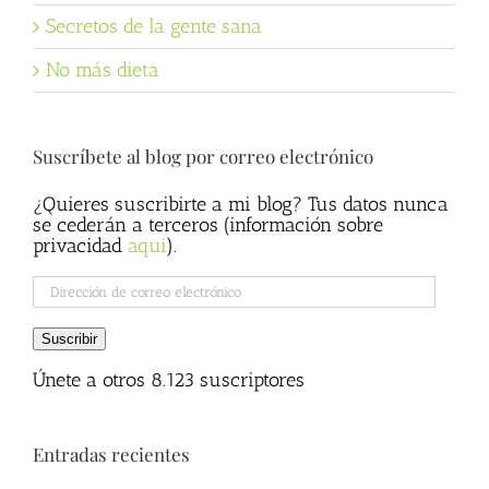
Secretos de la gente sana
No más dieta
Suscríbete al blog por correo electrónico
¿Quieres suscribirte a mi blog? Tus datos nunca
se cederán a terceros (información sobre
privacidad
aqui
).
Dirección
de
correo
Suscribir
electrónico
Únete a otros 8.123 suscriptores
Entradas recientes