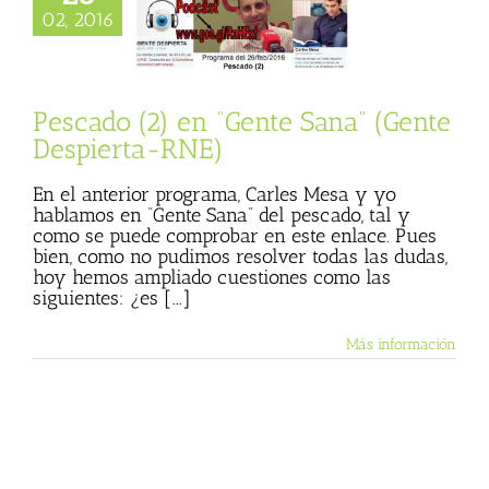
02, 2016
o (2) en “Gente
Gente Despierta-
RNE)
ista
Gente Sana
Pescado (2) en “Gente Sana” (Gente
Despierta-RNE)
En el anterior programa, Carles Mesa y yo
hablamos en “Gente Sana” del pescado, tal y
como se puede comprobar en este enlace. Pues
bien, como no pudimos resolver todas las dudas,
hoy hemos ampliado cuestiones como las
siguientes: ¿es [...]
Más información