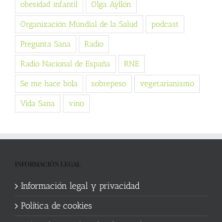
obesidad infantil
Olga Ayllón
Organización Mundial de la Salud
podcast
Pregunta Sana
Radio
Radio Nacional de España
RNE
Se me hace bola
sobrepeso
vegetarianismo
Vida Sana
vino
INFORMACIÓN LEGAL
Información legal y privacidad
Política de cookies