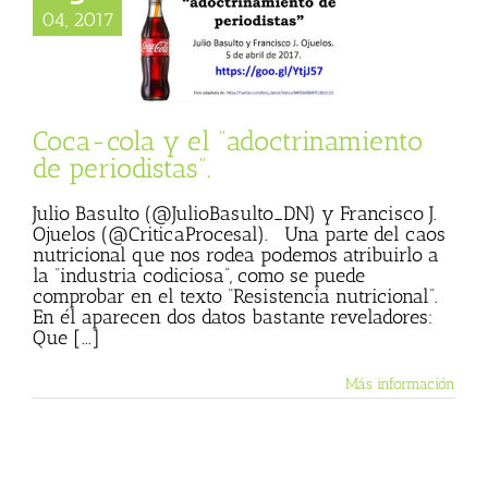
ca-cola y el
04, 2017
trinamiento de
eriodistas”.
a Procesal
Julio
 (Blog personal)
de Julio Basulto
Coca-cola y el “adoctrinamiento
de periodistas”.
Julio Basulto (@JulioBasulto_DN) y Francisco J.
Ojuelos (@CriticaProcesal). Una parte del caos
nutricional que nos rodea podemos atribuirlo a
la “industria codiciosa”, como se puede
comprobar en el texto “Resistencia nutricional”.
En él aparecen dos datos bastante reveladores:
Que [...]
Más información