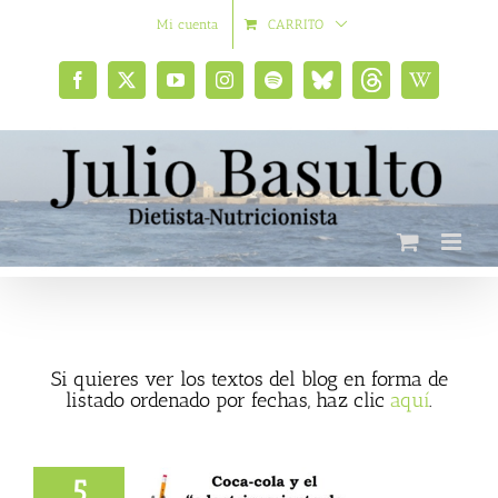
Saltar
Mi cuenta
CARRITO
al
contenido
Facebook
X
YouTube
Instagram
Spotify
Bluesky
Threads
Wikipedia
social
Si quieres ver los textos del blog en forma de
listado ordenado por fechas, haz clic
aquí
.
5