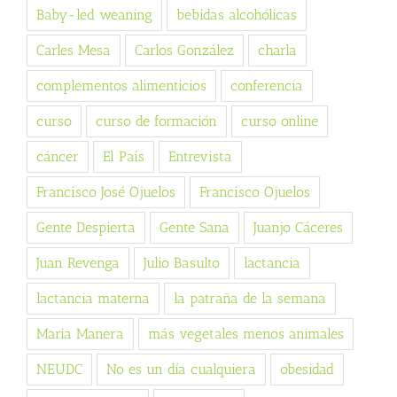
Baby-led weaning
bebidas alcohólicas
Carles Mesa
Carlos González
charla
complementos alimenticios
conferencia
curso
curso de formación
curso online
cáncer
El País
Entrevista
Francisco José Ojuelos
Francisco Ojuelos
Gente Despierta
Gente Sana
Juanjo Cáceres
Juan Revenga
Julio Basulto
lactancia
lactancia materna
la patraña de la semana
Maria Manera
más vegetales menos animales
NEUDC
No es un día cualquiera
obesidad