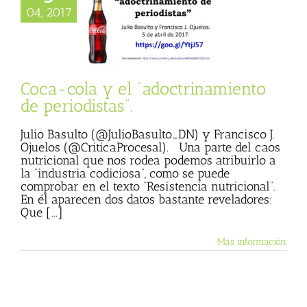
ca-cola y el
04, 2017
trinamiento de
eriodistas”.
a Procesal
Julio
 (Blog personal)
de Julio Basulto
Coca-cola y el “adoctrinamiento
de periodistas”.
Julio Basulto (@JulioBasulto_DN) y Francisco J.
Ojuelos (@CriticaProcesal). Una parte del caos
nutricional que nos rodea podemos atribuirlo a
la “industria codiciosa”, como se puede
comprobar en el texto “Resistencia nutricional”.
En él aparecen dos datos bastante reveladores:
Que [...]
Más información