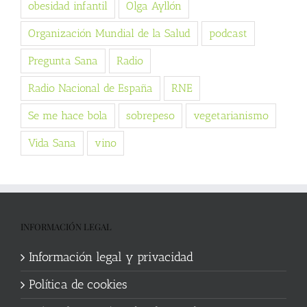
obesidad infantil
Olga Ayllón
Organización Mundial de la Salud
podcast
Pregunta Sana
Radio
Radio Nacional de España
RNE
Se me hace bola
sobrepeso
vegetarianismo
Vida Sana
vino
INFORMACIÓN LEGAL
Información legal y privacidad
Política de cookies