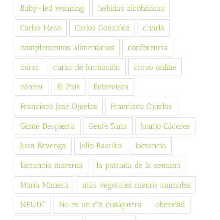
Baby-led weaning
bebidas alcohólicas
Carles Mesa
Carlos González
charla
complementos alimenticios
conferencia
curso
curso de formación
curso online
cáncer
El País
Entrevista
Francisco José Ojuelos
Francisco Ojuelos
Gente Despierta
Gente Sana
Juanjo Cáceres
Juan Revenga
Julio Basulto
lactancia
lactancia materna
la patraña de la semana
Maria Manera
más vegetales menos animales
NEUDC
No es un día cualquiera
obesidad