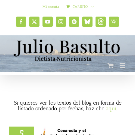
Saltar
Mi cuenta
CARRITO
al
contenido
Facebook
X
YouTube
Instagram
Spotify
Bluesky
Threads
Wikipedia
social
Si quieres ver los textos del blog en forma de
listado ordenado por fechas, haz clic
aquí
.
5