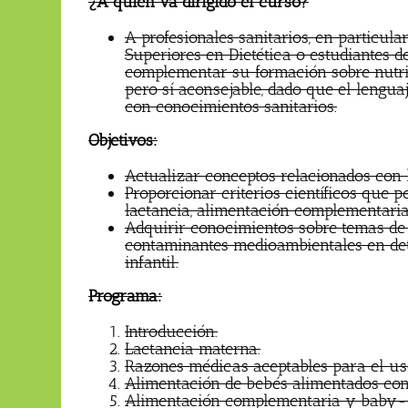
¿A quién va dirigido el curso?
A profesionales sanitarios, en particul
Superiores en Dietética o estudiantes 
complementar su formación sobre nutrici
pero sí aconsejable, dado que el lengu
con conocimientos sanitarios.
Objetivos:
Actualizar conceptos relacionados con l
Proporcionar criterios científicos que
lactancia, alimentación complementaria, 
Adquirir conocimientos sobre temas de 
contaminantes medioambientales en det
infantil.
Programa:
Introducción.
Lactancia materna.
Razones médicas aceptables para el us
Alimentación de bebés alimentados con
Alimentación complementaria y baby-