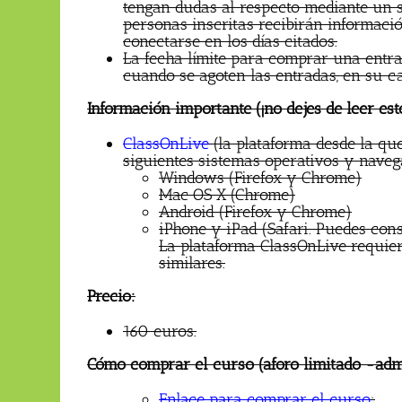
tengan dudas al respecto mediante un s
personas inscritas recibirán informac
conectarse en los días citados.
La fecha límite para comprar una entra
cuando se agoten las entradas, en su ca
Información importante (¡no dejes de leer est
ClassOnLive
(la plataforma desde la qu
siguientes sistemas operativos y naveg
Windows (Firefox y Chrome)
Mac OS X (Chrome)
Android (Firefox y Chrome)
iPhone y iPad (Safari. Puedes con
La plataforma ClassOnLive requie
similares.
Precio:
160 euros.
Cómo comprar el curso (aforo limitado -adm
Enlace para comprar el curso
: