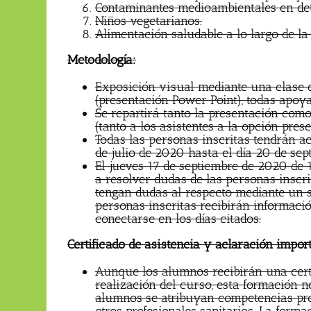
Contaminantes medioambientales en de
Niños vegetarianos.
Alimentación saludable a lo largo de la 
Metodología:
Exposición visual mediante una clase 
(presentación Power Point), todas apoya
Se repartirá tanto la presentación como
(tanto a los asistentes a la opción pre
Todas las personas inscritas tendrán ac
de julio de 2020 hasta el día 20 de se
El jueves 17 de septiembre de 2020 de 
a resolver dudas de las personas inscri
tengan dudas al respecto mediante un s
personas inscritas recibirán informac
conectarse en los días citados.
Certificado de asistencia y aclaración impor
Aunque los alumnos recibirán una certi
realización del curso, esta formación n
alumnos se atribuyan competencias prof