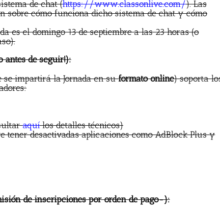
istema de chat (
https://www.classonlive.com/
). Las
ión sobre cómo funciona dicho sistema de chat y cómo
da es el domingo 13 de septiembre a las 23 horas (o
so).
o antes de seguir!):
e se impartirá la Jornada en su
formato online
) soporta lo
adores:
sultar
aquí
los detalles técnicos)
re tener desactivadas aplicaciones como AdBlock Plus y
isión de inscripciones por orden de pago-):