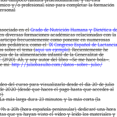
ación tampoco habilita profesionalmente y no está
ico y/o profesional, sino para completar la formación
personal.
 asociado en el
Grado de Nutrición Humana y Dietética d
en diversas formaciones académicas relacionadas con la
 participo frecuentemente como ponente en numerosas
ión pediátrica, como el “
IX Congreso Español de Lactanci
s sobre el tema (
aquí un ejemplo
). Recientemente he
uia de la alimentación infantil de la Generalitat de
r
. (2920). Ah, y soy autor del libro «Se me hace bola»,
re mí:
http://juliobasulto.com/datos-sobre-julio/
ídeo del curso para visualizarlo desde el día 20 de julio
 de 2020 (desde que haces el pago hasta que accedes al
e).
La más larga dura 23 minutos, y la más corta (la
19h a 20h (hora española peninsular), dedicaré una hora
tas que ya hayan visto el vídeo y leído los materiales y