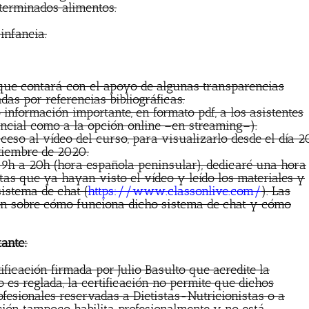
terminados alimentos.
infancia.
que contará con el apoyo de algunas transparencias
das por referencias bibliográficas.
 información importante, en formato pdf, a los asistentes
sencial como a la opción online –en streaming–).
ceso al vídeo del curso, para visualizarlo desde el día 2
ptiembre de 2020.
19h a 20h (hora española peninsular), dedicaré una hora
tas que ya hayan visto el vídeo y leído los materiales y
istema de chat (
https://www.classonlive.com/
). Las
ión sobre cómo funciona dicho sistema de chat y cómo
tante:
ficación firmada por Julio Basulto que acredite la
o es reglada, la certificación no permite que dichos
esionales reservadas a Dietistas-Nutricionistas o a