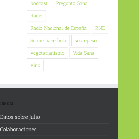
podcast
Pregunta Sana
Radio
Radio Nacional de España
RNE
Se me hace bola
sobrepeso
vegetarianismo
Vida Sana
vino
OBRE MI
Datos sobre Julio
Colaboraciones