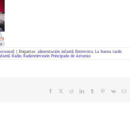
personal)
|
Etiquetas:
alimentación infantil
,
Entrevista
,
La buena tarde
,
fantil
,
Radio
,
Radiotelevisión Principado de Asturias
Facebook
X
Reddit
LinkedIn
Tumblr
Pinterest
Vk
C
el