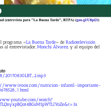
el programa «
La Buena Tarde
» de
Radiotelevisión
as al entrevistador,
Monchi Álvarez
, y al equipo del
uto
/08/20170830LBT_2.mp3
://www.ivoox.com/nutricion-infantil-importante-
678528_1.html
/www.youtube.com/watch?
ITLQnyxpBQot4BGsM5pWTLlYoZe&t=3s