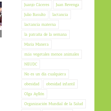
Juanjo Cáceres
Juan Revenga
Julio Basulto
lactancia
lactancia materna
la patraña de la semana
Vegetarianismo (artículo
Perder peso (curso online)
para la revista 5W)
04/07/2026
Maria Manera
13/07/2026
más vegetales menos animales
NEUDC
No es un día cualquiera
obesidad
obesidad infantil
Olga Ayllón
Organización Mundial de la Salud