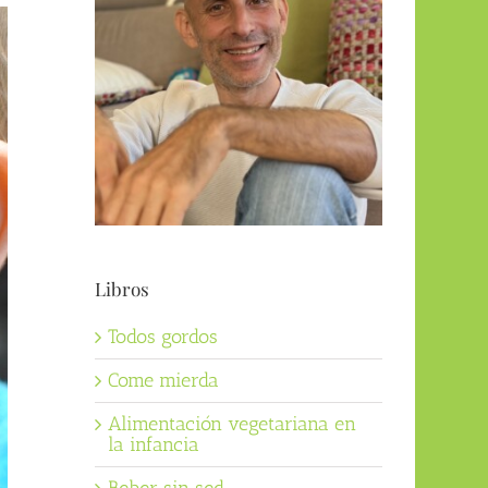
Libros
Todos gordos
Come mierda
Alimentación vegetariana en
la infancia