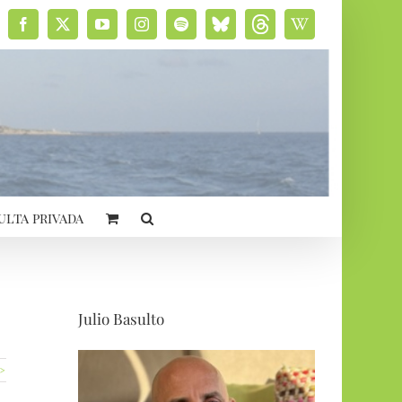
Facebook
X
YouTube
Instagram
Spotify
Bluesky
Threads
Wikipedia
social
ulta privada
Julio Basulto
 >