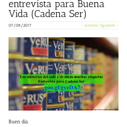
entrevista para Buena
Vida (Cadena Ser)
07/08/2017
< Anterior
Siguiente >
Ver
imagen
más
grande
Buen día.