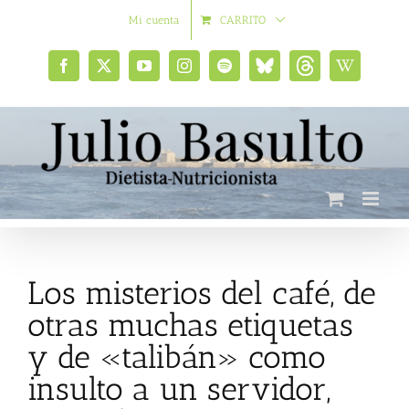
Saltar
Mi cuenta
CARRITO
al
contenido
Facebook
X
YouTube
Instagram
Spotify
Bluesky
Threads
Wikipedia
social
Los misterios del café, de
otras muchas etiquetas
y de «talibán» como
insulto a un servidor,