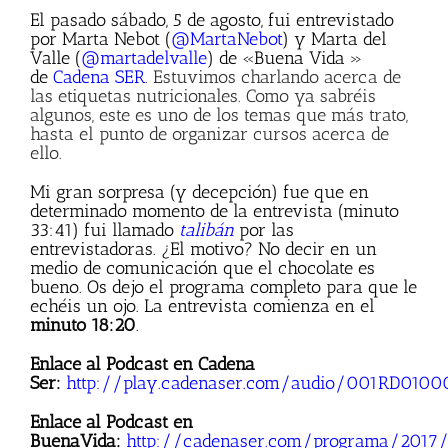
El pasado sábado, 5 de agosto, fui entrevistado
por Marta Nebot (
@MartaNebot
) y Marta del
Valle (
@martadelvalle
) de «Buena Vida »
de
Cadena SER
. Estuvimos charlando acerca de
las etiquetas nutricionales. Como ya sabréis
algunos, este es uno de los temas que más trato,
hasta el punto de organizar cursos acerca de
ello.
Mi gran sorpresa (y decepción) fue que en
determinado momento de la entrevista (minuto
33:41) fui llamado
talibán
por las
entrevistadoras. ¿El motivo? No decir en un
medio de comunicación que el chocolate es
bueno. Os dejo el programa completo para que le
echéis un ojo. La entrevista comienza en el
minuto 18:20
.
Enlace al Podcast en Cadena
Ser:
http://play.cadenaser.com/audio/001RD010
Enlace al Podcast en
BuenaVida:
http://cadenaser.com/programa/2017