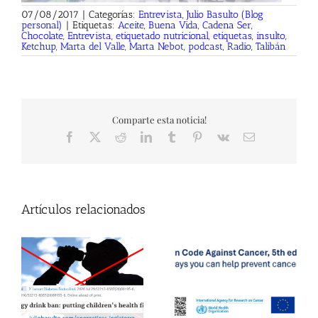
07/08/2017
|
Categorías:
Entrevista
,
Julio Basulto (Blog
personal)
|
Etiquetas:
Aceite
,
Buena Vida
,
Cadena Ser
,
Chocolate
,
Entrevista
,
etiquetado nutricional
,
etiquetas
,
insulto
,
Ketchup
,
Marta del Valle
,
Marta Nebot
,
podcast
,
Radio
,
Talibán
Comparte esta noticia!
Facebook
X
Reddit
LinkedIn
Tumblr
Pinterest
Vk
Correo
electrónico
Artículos relacionados