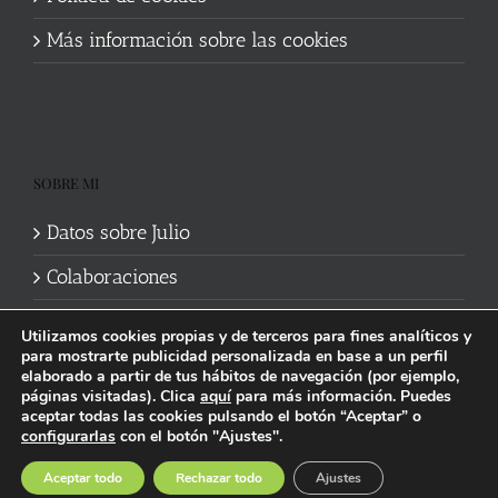
Más información sobre las cookies
SOBRE MI
Datos sobre Julio
Colaboraciones
Utilizamos cookies propias y de terceros para fines analíticos y
para mostrarte publicidad personalizada en base a un perfil
elaborado a partir de tus hábitos de navegación (por ejemplo,
páginas visitadas). Clica
aquí
para más información. Puedes
aceptar todas las cookies pulsando el botón “Aceptar” o
Política de cookies
|
Información legal y privacidad
| Web mantenida
configurarlas
con el botón "Ajustes".
por
Studi7
Facebook
X
YouTube
Instagram
Spotify
Bluesky
Threads
Wikipedia
Aceptar todo
Rechazar todo
Ajustes
social