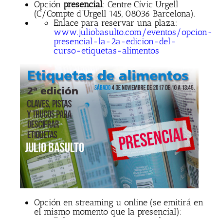
Opción
presencial
: Centre Cívic Urgell
(C/Compte d’Urgell 145, 08036 Barcelona).
Enlace para reservar una plaza:
www.juliobasulto.com/eventos/opcion-
presencial-la-2a-edicion-del-
curso-etiquetas-alimentos
Opción en streaming u online (se emitirá en
el mismo momento que la presencial):