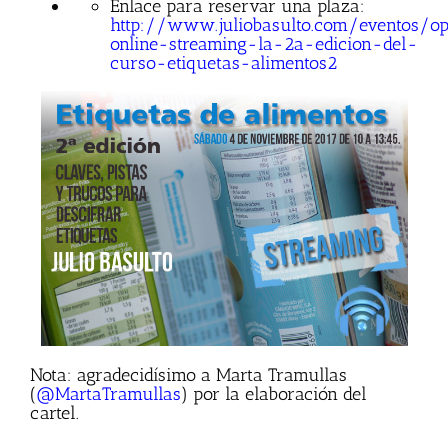
Enlace para reservar una plaza:
http://www.juliobasulto.com/eventos/o
online-streaming-la-2a-edicion-del-
curso-etiquetas-alimentos2
Nota: agradecidísimo a Marta Tramullas
(
@MartaTramullas
) por la elaboración del
cartel.