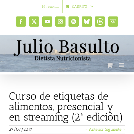
Saltar
Mi cuenta
CARRITO
al
contenido
Facebook
X
YouTube
Instagram
Spotify
Bluesky
Threads
Wikipedia
social
Curso de etiquetas de
alimentos, presencial y
en streaming (2ª edición)
27/07/2017
< Anterior
Siguiente >