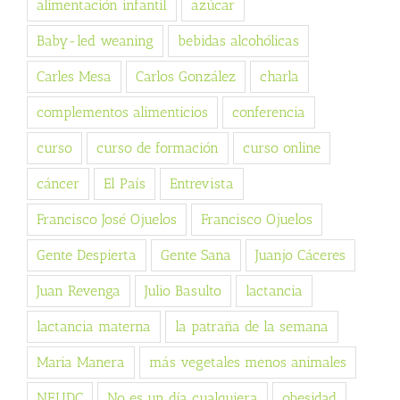
alimentación infantil
azúcar
Baby-led weaning
bebidas alcohólicas
Carles Mesa
Carlos González
charla
complementos alimenticios
conferencia
curso
curso de formación
curso online
cáncer
El País
Entrevista
Francisco José Ojuelos
Francisco Ojuelos
Gente Despierta
Gente Sana
Juanjo Cáceres
Juan Revenga
Julio Basulto
lactancia
lactancia materna
la patraña de la semana
Maria Manera
más vegetales menos animales
NEUDC
No es un día cualquiera
obesidad