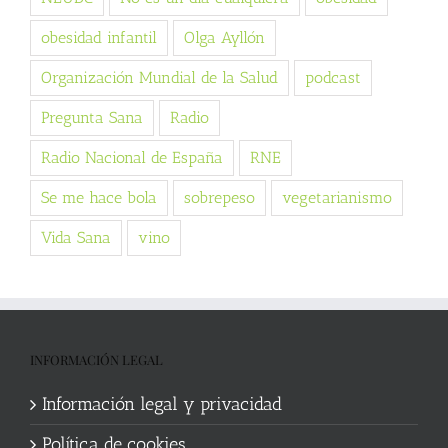
obesidad infantil
Olga Ayllón
Organización Mundial de la Salud
podcast
Pregunta Sana
Radio
Radio Nacional de España
RNE
Se me hace bola
sobrepeso
vegetarianismo
Vida Sana
vino
INFORMACIÓN LEGAL
Información legal y privacidad
Política de cookies