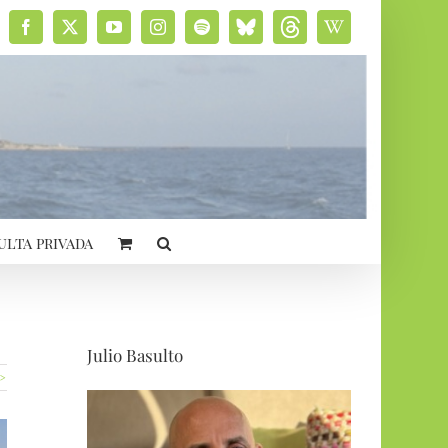
Facebook
X
YouTube
Instagram
Spotify
Bluesky
Threads
Wikipedia
social
ulta privada
Julio Basulto
 >