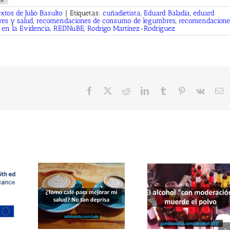
xtos de Julio Basulto
|
Etiquetas:
cuñadietista
,
Eduard Baladia
,
eduard
es y salud
,
recomendaciones de consumo de legumbres
,
recomendacione
 en la Evidencia
,
REDNuBE
,
Rodrigo Martínez-Rodríguez
Facebook
X
Reddit
LinkedIn
Tumblr
Pinterest
Vk
C
el