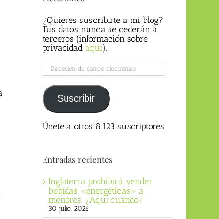
¿Quieres suscribirte a mi blog?
Tus datos nunca se cederán a
terceros (información sobre
privacidad
aqui
).
Dirección
de
correo
a
electrónico
Suscribir
Únete a otros 8.123 suscriptores
Entradas recientes
Inglaterra prohibirá vender
bebidas «energéticas» a
s
menores. ¿Aquí cuándo?
30 julio, 2026