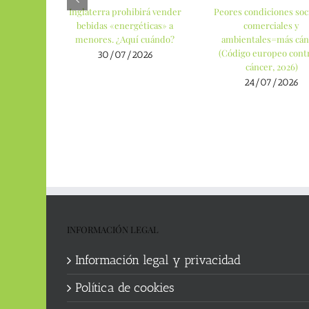
Inglaterra prohibirá vender
Peores condiciones soci
bebidas «energéticas» a
comerciales y
menores. ¿Aquí cuándo?
ambientales=más cán
(Código europeo contr
30/07/2026
cáncer, 2026)
24/07/2026
INFORMACIÓN LEGAL
Información legal y privacidad
Política de cookies