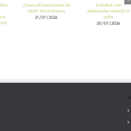
ales,
¿Tomo café para mejorar mi
El alcohol «con
salud? No tan deprisa
moderación» muerde el
cer
polvo
21/07/2026
a el
20/07/2026
S