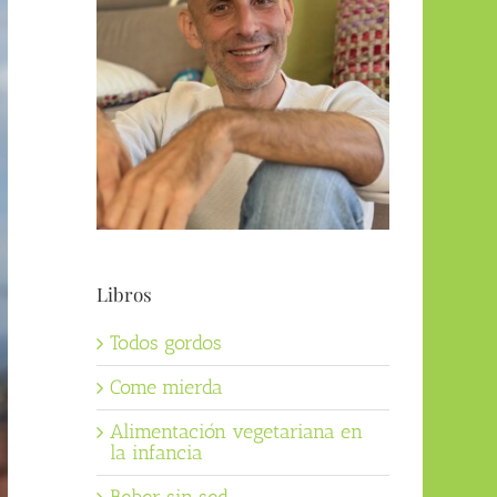
Libros
Todos gordos
Come mierda
Alimentación vegetariana en
la infancia