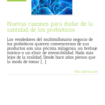
 probióticos
 Basulto (Blog
l)
Textos de Julio
Basulto
Nuevas razones para dudar de la
santidad de los probióticos
Los vendedores del multimillonario negocio de
los probióticos quieren convencernos de sus
productos son una pócima milagrosa, un brebaje
místico o un elixir de invencibilidad. Nada más
lejos de la realidad. Desde hace años pienso que
la moda de tomar [...]
Más información