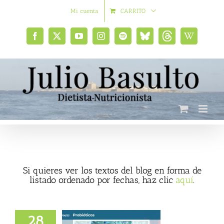
Saltar
Mi cuenta
CARRITO
al
contenido
Facebook
X
YouTube
Instagram
Spotify
Bluesky
Threads
Wikipedia
social
Si quieres ver los textos del blog en forma de
listado ordenado por fechas, haz clic
aquí
.
28