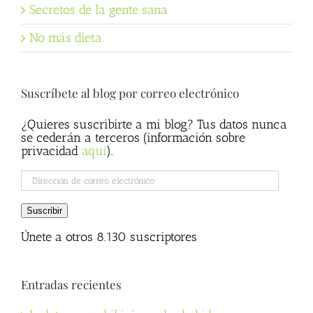
Secretos de la gente sana
No más dieta
Suscríbete al blog por correo electrónico
¿Quieres suscribirte a mi blog? Tus datos nunca
se cederán a terceros (información sobre
privacidad
aqui
).
Dirección
de
correo
Suscribir
electrónico
Únete a otros 8.130 suscriptores
Entradas recientes