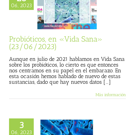
ticos, en «Vida
06, 2023
» (23/06/2023)
sta
Julio Basulto
personal)
Vida
Sana
Probióticos, en «Vida Sana»
(23/06/2023)
Aunque en julio de 2021 hablamos en Vida Sana
sobre los probióticos, lo cierto es que entonces
nos centramos en su papel en el embarazo. En
esta ocasión hemos hablado de nuevo de estas
sustancias, dado que hay nuevos datos [...]
Más información
3
s razones para
06, 2023
e la santidad de