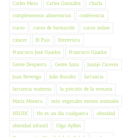
Carles Mesa
Carlos González
charla
complementos alimenticios
conferencia
curso
curso de formación
curso online
cáncer
El País
Entrevista
Francisco José Ojuelos
Francisco Ojuelos
Gente Despierta
Gente Sana
Juanjo Cáceres
Juan Revenga
Julio Basulto
lactancia
lactancia materna
la patraña de la semana
Maria Manera
más vegetales menos animales
NEUDC
No es un día cualquiera
obesidad
obesidad infantil
Olga Ayllón