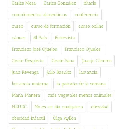
Carles Mesa
Carlos González
charla
complementos alimenticios
conferencia
curso
curso de formación
curso online
cáncer
El País
Entrevista
Francisco José Ojuelos
Francisco Ojuelos
Gente Despierta
Gente Sana
Juanjo Cáceres
Juan Revenga
Julio Basulto
lactancia
lactancia materna
la patraña de la semana
Maria Manera
más vegetales menos animales
NEUDC
No es un día cualquiera
obesidad
obesidad infantil
Olga Ayllón