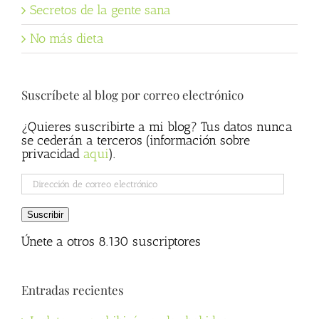
Secretos de la gente sana
No más dieta
Suscríbete al blog por correo electrónico
¿Quieres suscribirte a mi blog? Tus datos nunca
se cederán a terceros (información sobre
privacidad
aqui
).
Dirección
de
correo
Suscribir
electrónico
Únete a otros 8.130 suscriptores
Entradas recientes