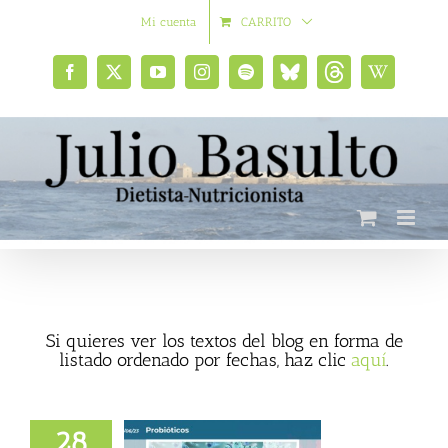
Saltar
Mi cuenta
CARRITO
al
contenido
Facebook
X
YouTube
Instagram
Spotify
Bluesky
Threads
Wikipedia
social
Si quieres ver los textos del blog en forma de
listado ordenado por fechas, haz clic
aquí
.
28