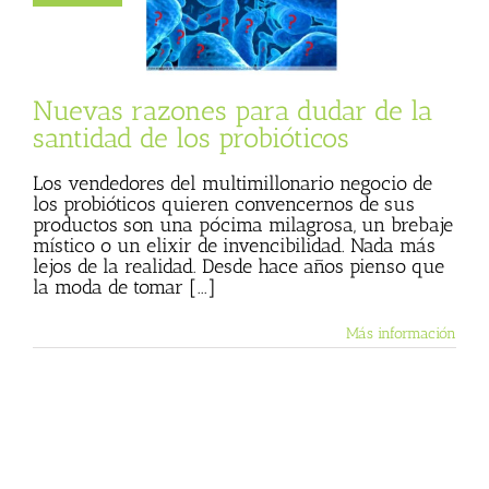
 probióticos
 Basulto (Blog
l)
Textos de Julio
Basulto
Nuevas razones para dudar de la
santidad de los probióticos
Los vendedores del multimillonario negocio de
los probióticos quieren convencernos de sus
productos son una pócima milagrosa, un brebaje
místico o un elixir de invencibilidad. Nada más
lejos de la realidad. Desde hace años pienso que
la moda de tomar [...]
Más información