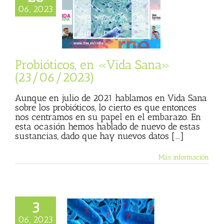
ticos, en «Vida
06, 2023
» (23/06/2023)
sta
Julio Basulto
personal)
Vida
Sana
Probióticos, en «Vida Sana»
(23/06/2023)
Aunque en julio de 2021 hablamos en Vida Sana
sobre los probióticos, lo cierto es que entonces
nos centramos en su papel en el embarazo. En
esta ocasión hemos hablado de nuevo de estas
sustancias, dado que hay nuevos datos [...]
Más información
3
s razones para
06, 2023
e la santidad de