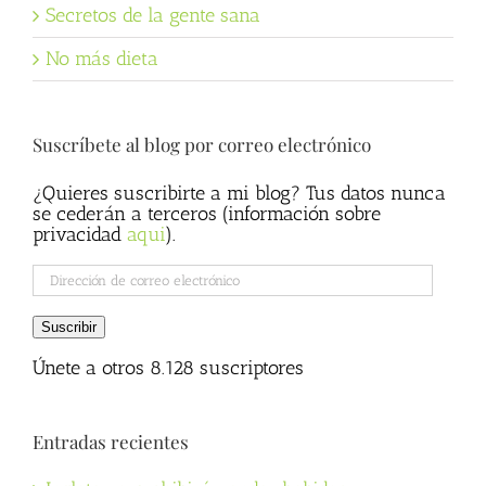
Secretos de la gente sana
No más dieta
Suscríbete al blog por correo electrónico
¿Quieres suscribirte a mi blog? Tus datos nunca
se cederán a terceros (información sobre
privacidad
aqui
).
Dirección
de
correo
Suscribir
electrónico
Únete a otros 8.128 suscriptores
Entradas recientes