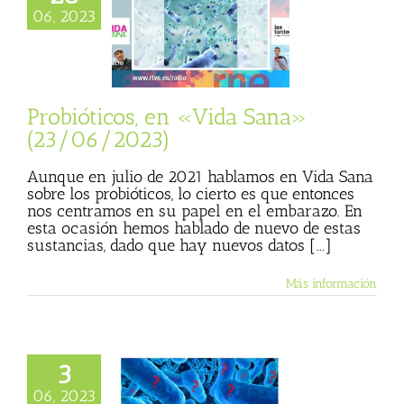
ticos, en «Vida
06, 2023
» (23/06/2023)
sta
Julio Basulto
personal)
Vida
Sana
Probióticos, en «Vida Sana»
(23/06/2023)
Aunque en julio de 2021 hablamos en Vida Sana
sobre los probióticos, lo cierto es que entonces
nos centramos en su papel en el embarazo. En
esta ocasión hemos hablado de nuevo de estas
sustancias, dado que hay nuevos datos [...]
Más información
3
s razones para
06, 2023
e la santidad de