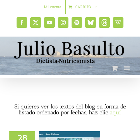
Saltar
Mi cuenta
CARRITO
al
contenido
Facebook
X
YouTube
Instagram
Spotify
Bluesky
Threads
Wikipedia
social
Si quieres ver los textos del blog en forma de
listado ordenado por fechas, haz clic
aquí
.
28