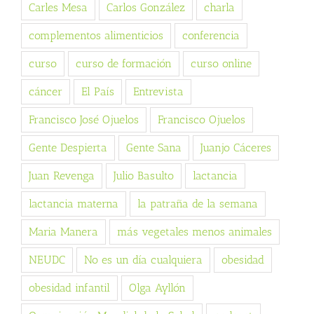
Carles Mesa
Carlos González
charla
complementos alimenticios
conferencia
curso
curso de formación
curso online
cáncer
El País
Entrevista
Francisco José Ojuelos
Francisco Ojuelos
Gente Despierta
Gente Sana
Juanjo Cáceres
Juan Revenga
Julio Basulto
lactancia
lactancia materna
la patraña de la semana
Maria Manera
más vegetales menos animales
NEUDC
No es un día cualquiera
obesidad
obesidad infantil
Olga Ayllón