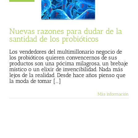
 probióticos
 Basulto (Blog
l)
Textos de Julio
Basulto
Nuevas razones para dudar de la
santidad de los probióticos
Los vendedores del multimillonario negocio de
los probióticos quieren convencernos de sus
productos son una pócima milagrosa, un brebaje
místico o un elixir de invencibilidad. Nada más
lejos de la realidad. Desde hace años pienso que
la moda de tomar [...]
Más información