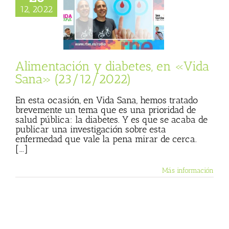
ación y diabetes,
12, 2022
 «Vida Sana»
23/12/2022)
sta
Julio Basulto
personal)
Vida
Sana
Alimentación y diabetes, en «Vida
Sana» (23/12/2022)
En esta ocasión, en Vida Sana, hemos tratado
brevemente un tema que es una prioridad de
salud pública: la diabetes. Y es que se acaba de
publicar una investigación sobre esta
enfermedad que vale la pena mirar de cerca.
[...]
Más información