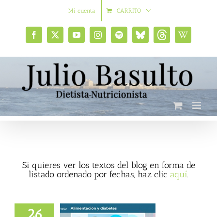
Saltar
Mi cuenta
CARRITO
al
contenido
Facebook
X
YouTube
Instagram
Spotify
Bluesky
Threads
Wikipedia
social
Si quieres ver los textos del blog en forma de
listado ordenado por fechas, haz clic
aquí
.
26