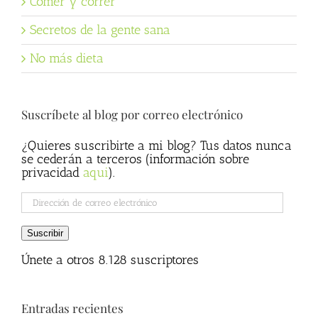
Comer y correr
Secretos de la gente sana
No más dieta
Suscríbete al blog por correo electrónico
¿Quieres suscribirte a mi blog? Tus datos nunca
se cederán a terceros (información sobre
privacidad
aqui
).
Dirección
de
correo
Suscribir
electrónico
Únete a otros 8.128 suscriptores
Entradas recientes