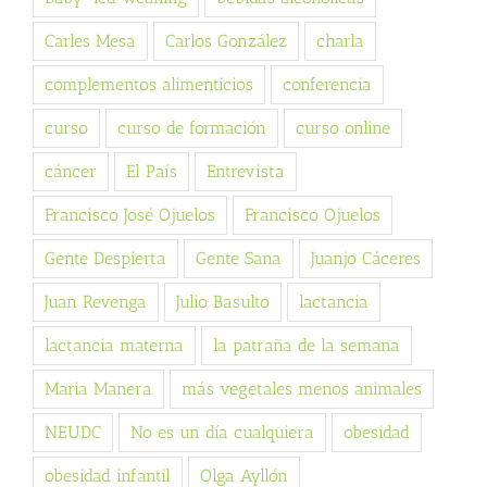
Carles Mesa
Carlos González
charla
complementos alimenticios
conferencia
curso
curso de formación
curso online
cáncer
El País
Entrevista
Francisco José Ojuelos
Francisco Ojuelos
Gente Despierta
Gente Sana
Juanjo Cáceres
Juan Revenga
Julio Basulto
lactancia
lactancia materna
la patraña de la semana
Maria Manera
más vegetales menos animales
NEUDC
No es un día cualquiera
obesidad
obesidad infantil
Olga Ayllón