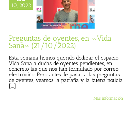
as de oyentes, en
10, 2022
ana» (21/10/2022)
sta
Julio Basulto
personal)
Vida
Sana
Preguntas de oyentes, en «Vida
Sana» (21/10/2022)
Esta semana hemos querido dedicar el espacio
Vida Sana a dudas de oyentes pendientes, en
concreto las que nos han formulado por correo
electrónico. Pero antes de pasar a las preguntas
de oyentes, veamos la patraña y la buena noticia
[...]
Más información