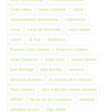
Carles Mesa
Carlos González
charla
complementos alimenticios
conferencia
curso
curso de formación
curso online
cáncer
El País
Entrevista
Francisco José Ojuelos
Francisco Ojuelos
Gente Despierta
Gente Sana
Juanjo Cáceres
Juan Revenga
Julio Basulto
lactancia
lactancia materna
la patraña de la semana
Maria Manera
más vegetales menos animales
NEUDC
No es un día cualquiera
obesidad
obesidad infantil
Olga Ayllón