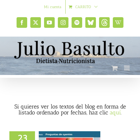
Saltar
Mi cuenta
CARRITO
al
contenido
Facebook
X
YouTube
Instagram
Spotify
Bluesky
Threads
Wikipedia
social
Si quieres ver los textos del blog en forma de
listado ordenado por fechas, haz clic
aquí
.
23