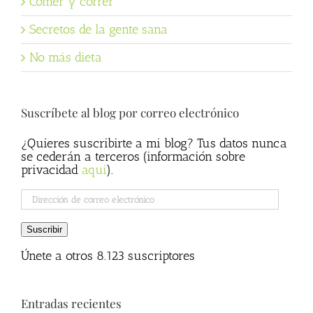
Comer y correr
Secretos de la gente sana
No más dieta
Suscríbete al blog por correo electrónico
¿Quieres suscribirte a mi blog? Tus datos nunca
se cederán a terceros (información sobre
privacidad
aqui
).
Dirección
de
correo
Suscribir
electrónico
Únete a otros 8.123 suscriptores
Entradas recientes