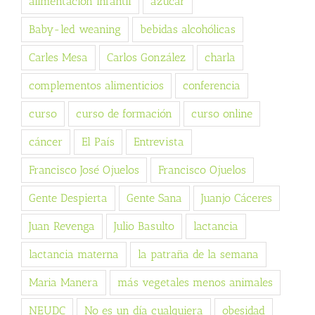
alimentación infantil
azúcar
Baby-led weaning
bebidas alcohólicas
Carles Mesa
Carlos González
charla
complementos alimenticios
conferencia
curso
curso de formación
curso online
cáncer
El País
Entrevista
Francisco José Ojuelos
Francisco Ojuelos
Gente Despierta
Gente Sana
Juanjo Cáceres
Juan Revenga
Julio Basulto
lactancia
lactancia materna
la patraña de la semana
Maria Manera
más vegetales menos animales
NEUDC
No es un día cualquiera
obesidad