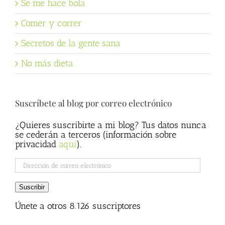
Se me hace bola
Comer y correr
Secretos de la gente sana
No más dieta
Suscríbete al blog por correo electrónico
¿Quieres suscribirte a mi blog? Tus datos nunca
se cederán a terceros (información sobre
privacidad
aqui
).
Dirección
de
correo
Suscribir
electrónico
Únete a otros 8.126 suscriptores