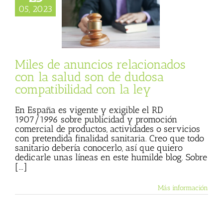
ados con la salud
05, 2023
n de dudosa
ilidad con la ley
 Basulto (Blog
l)
Textos de Julio
Basulto
Miles de anuncios relacionados
con la salud son de dudosa
compatibilidad con la ley
En España es vigente y exigible el RD
1907/1996 sobre publicidad y promoción
comercial de productos, actividades o servicios
con pretendida finalidad sanitaria. Creo que todo
sanitario debería conocerlo, así que quiero
dedicarle unas líneas en este humilde blog. Sobre
[...]
Más información