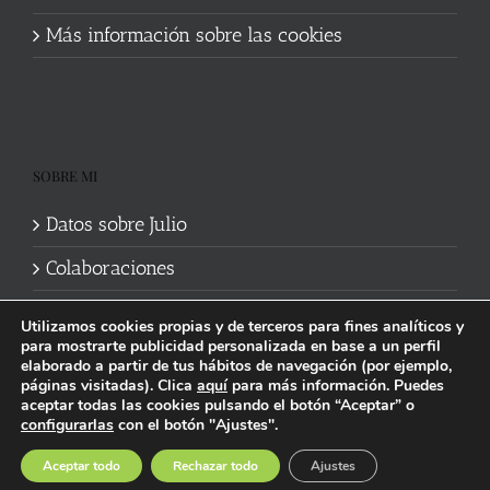
Más información sobre las cookies
SOBRE MI
Datos sobre Julio
Colaboraciones
Utilizamos cookies propias y de terceros para fines analíticos y
para mostrarte publicidad personalizada en base a un perfil
elaborado a partir de tus hábitos de navegación (por ejemplo,
páginas visitadas). Clica
aquí
para más información. Puedes
aceptar todas las cookies pulsando el botón “Aceptar” o
Política de cookies
|
Información legal y privacidad
| Web mantenida
configurarlas
con el botón "Ajustes".
por
Studi7
Facebook
X
YouTube
Instagram
Spotify
Bluesky
Threads
Wikipedia
Aceptar todo
Rechazar todo
Ajustes
social