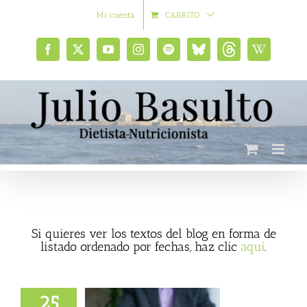
Saltar
Mi cuenta
CARRITO
al
contenido
Facebook
X
YouTube
Instagram
Spotify
Bluesky
Threads
Wikipedia
social
Si quieres ver los textos del blog en forma de
listado ordenado por fechas, haz clic
aquí
.
25
s de anuncios