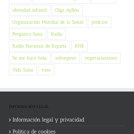
obesidad infantil
Olga Ayllón
Organización Mundial de la Salud
podcast
Pregunta Sana
Radio
Radio Nacional de España
RNE
Se me hace bola
sobrepeso
vegetarianismo
Vida Sana
vino
INFORMACIÓN LEGAL
Información legal y privacidad
Política de cookies