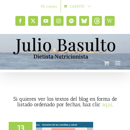
Saltar
Mi cuenta
CARRITO
al
contenido
Facebook
X
YouTube
Instagram
Spotify
Bluesky
Threads
Wikipedia
social
Si quieres ver los textos del blog en forma de
listado ordenado por fechas, haz clic
aquí
.
13