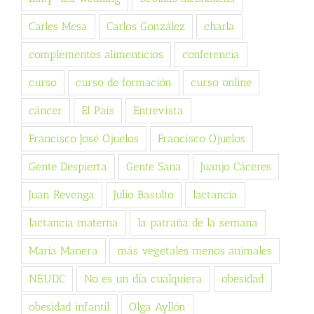
Carles Mesa
Carlos González
charla
complementos alimenticios
conferencia
curso
curso de formación
curso online
cáncer
El País
Entrevista
Francisco José Ojuelos
Francisco Ojuelos
Gente Despierta
Gente Sana
Juanjo Cáceres
Juan Revenga
Julio Basulto
lactancia
lactancia materna
la patraña de la semana
Maria Manera
más vegetales menos animales
NEUDC
No es un día cualquiera
obesidad
obesidad infantil
Olga Ayllón