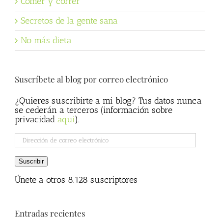
Comer y correr
Secretos de la gente sana
No más dieta
Suscríbete al blog por correo electrónico
¿Quieres suscribirte a mi blog? Tus datos nunca
se cederán a terceros (información sobre
privacidad
aqui
).
Dirección
de
correo
Suscribir
electrónico
Únete a otros 8.128 suscriptores
Entradas recientes