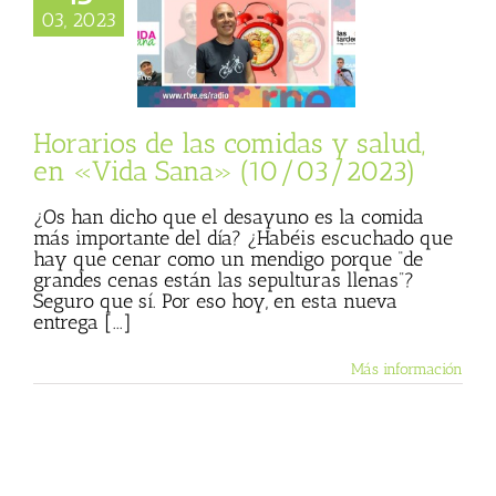
 de las comidas y
03, 2023
 en «Vida Sana»
10/03/2023)
sta
Julio Basulto
 personal)
Sin
oría
Vida Sana
Horarios de las comidas y salud,
en «Vida Sana» (10/03/2023)
¿Os han dicho que el desayuno es la comida
más importante del día? ¿Habéis escuchado que
hay que cenar como un mendigo porque “de
grandes cenas están las sepulturas llenas”?
Seguro que sí. Por eso hoy, en esta nueva
entrega [...]
Más información