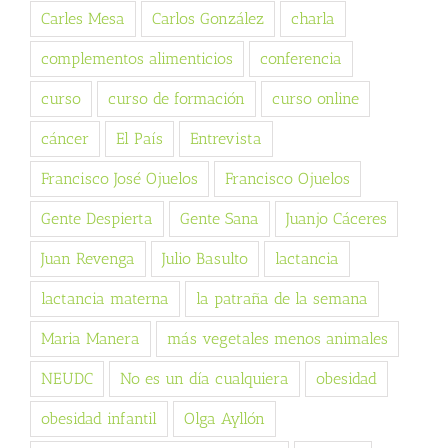
Carles Mesa
Carlos González
charla
complementos alimenticios
conferencia
curso
curso de formación
curso online
cáncer
El País
Entrevista
Francisco José Ojuelos
Francisco Ojuelos
Gente Despierta
Gente Sana
Juanjo Cáceres
Juan Revenga
Julio Basulto
lactancia
lactancia materna
la patraña de la semana
Maria Manera
más vegetales menos animales
NEUDC
No es un día cualquiera
obesidad
obesidad infantil
Olga Ayllón