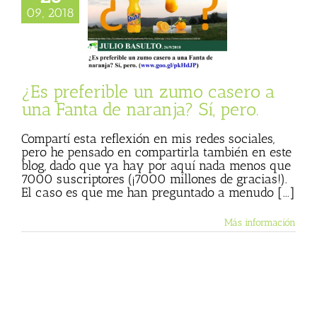
eferible un zumo
09, 2018
 a una Fanta de
nja? Sí, pero.
 Basulto (Blog
l)
Textos de Julio
Basulto
¿Es preferible un zumo casero a
una Fanta de naranja? Sí, pero.
Compartí esta reflexión en mis redes sociales,
pero he pensado en compartirla también en este
blog, dado que ya hay por aquí nada menos que
7000 suscriptores (¡7000 millones de gracias!).
El caso es que me han preguntado a menudo [...]
Más información