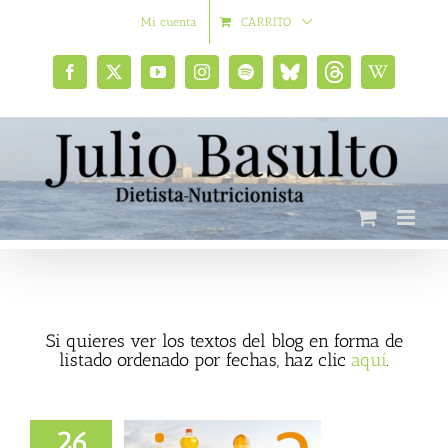
Saltar
Mi cuenta
CARRITO
al
contenido
Facebook
X
YouTube
Instagram
Spotify
Bluesky
Threads
Wikipedia
social
Si quieres ver los textos del blog en forma de
listado ordenado por fechas, haz clic
aquí
.
26