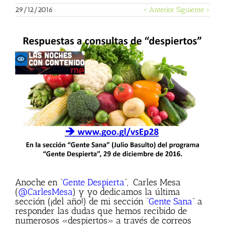
29/12/2016
< Anterior
Siguiente >
Ver
imagen
más
grande
Anoche en “
Gente Despierta
“, Carles Mesa
(
@CarlesMesa
) y yo dedicamos la última
sección (¡del año!) de mi sección “
Gente Sana
” a
responder las dudas que hemos recibido de
numerosos «despiertos» a través de correos