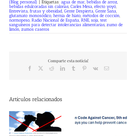
(Blog personal)
|
Etiquetas:
agua de mar
,
bebidas de arroz
,
bebidas edulcoradas sin calorías
,
Carles Mesa
,
efecto yoyó
,
Entrevista
,
frutas y obesidad
,
Gente Despierta
,
Gente Sana
,
glutamato monosódico
,
hernia de hiato
,
métodos de cocción
,
normopeso
,
Radio Nacional de España
,
RNE
,
soja
,
test
sanguíneos para detectar intolerancias alimentarias
,
zumo de
limón
,
zumos caseros
Comparte esta noticia!
Facebook
X
Reddit
LinkedIn
Tumblr
Pinterest
Vk
Correo
electrónico
Artículos relacionados