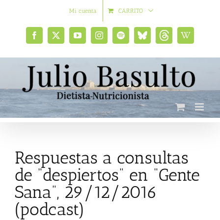
Saltar
Mi cuenta
CARRITO
al
contenido
Facebook
X
YouTube
Instagram
Spotify
Bluesky
Threads
Wikipedia
social
Respuestas a consultas
de “despiertos” en “Gente
Sana”, 29/12/2016
(podcast)