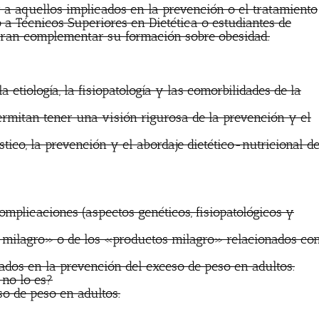
ar a aquellos implicados en la prevención o el tratamiento
 a Técnicos Superiores en Dietética o estudiantes de
eran complementar su formación sobre obesidad.
 etiología, la fisiopatología y las comorbilidades de la
permitan tener una visión rigurosa de la prevención y el
tico, la prevención y el abordaje dietético-nutricional d
mplicaciones (aspectos genéticos, fisiopatológicos y
as milagro» o de los «productos milagro» relacionados co
ados en la prevención del exceso de peso en adultos.
 no lo es?
so de peso en adultos.