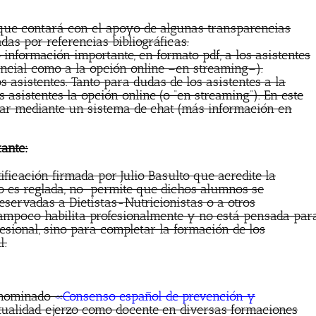
que contará con el apoyo de algunas transparencias
das por referencias bibliográficas.
 información importante, en formato pdf, a los asistentes
sencial como a la opción online –en streaming–).
 asistentes. Tanto para dudas de los asistentes a la
 asistentes la opción online (o “en streaming”). En este
ear mediante un sistema de chat (más información en
tante:
ficación firmada por Julio Basulto que acredite la
no es reglada, no permite que dichos alumnos se
eservadas a Dietistas-Nutricionistas o a otros
 tampoco habilita profesionalmente y no está pensada par
ional, sino para completar la formación de los
l.
denominado
«
Consenso español de prevención y
ctualidad ejerzo como docente en diversas formaciones