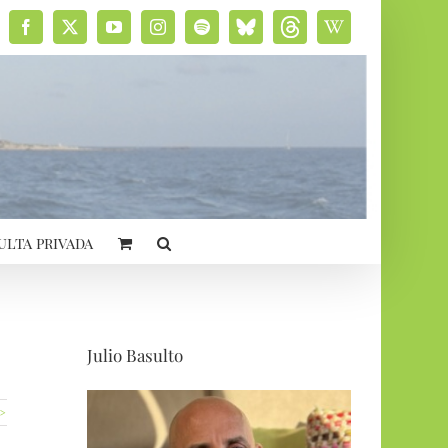
Facebook
X
YouTube
Instagram
Spotify
Bluesky
Threads
Wikipedia
social
ulta privada
Julio Basulto
 >