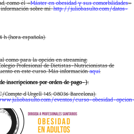
ad, como el «
Máster en obesidad y sus comorbilidades
»
 información sobre mí:
http://juliobasulto.com/datos-
4 h (hora española).
ial como para la opción en streaming.
Colegio Profesional de Dietistas-Nutricionistas de
uento en este curso. Más información
aquí
.
de inscripciones por orden de pago-):
 (C/Compte d’Urgell 145, 08036 Barcelona).
ww.juliobasulto.com/eventos/curso-obesidad-opcion