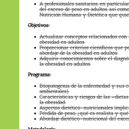
A profesionales sanitarios, en particul
del exceso de peso en adultos, así como
Nutrición Humana y Dietética que qui
Objetivos:
Actualizar conceptos relacionados con la
obesidad en adultos.
Proporcionar criterios científicos que 
abordaje de la obesidad en adultos.
Adquirir conocimientos sobre el diagnós
la obesidad en adultos.
Programa:
Etiopatogenia de la enfermedad y sus co
ambientales).
Características y riesgos de las «diet
la obesidad.
Aspectos dietético-nutricionales implic
Pérdida de peso, ¿qué es realista y qué
Abordaje dietético-nutricional del exce