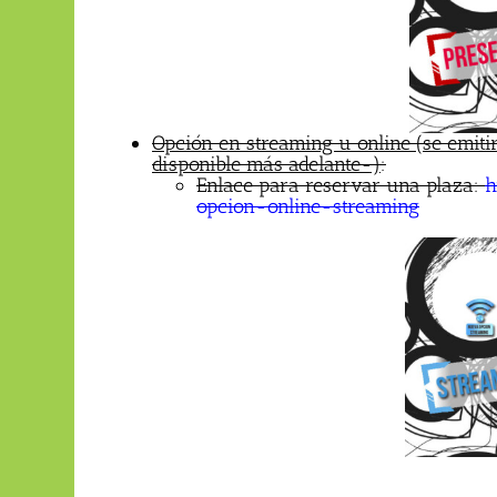
Opción en streaming u online (se emit
disponible más adelante-)
:
Enlace para reservar una plaza:
h
opcion-online-streaming