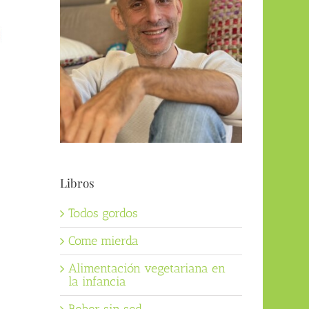
Libros
Todos gordos
Come mierda
Alimentación vegetariana en
la infancia