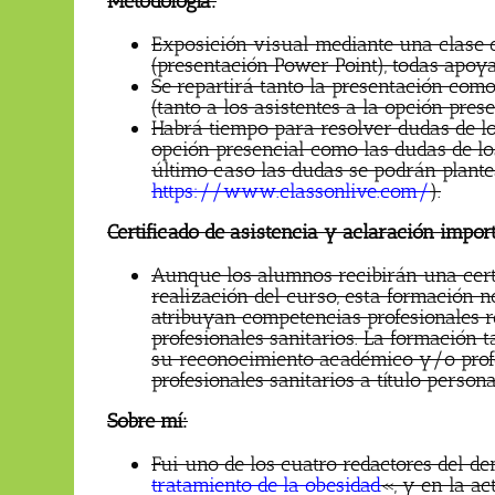
Metodología:
Exposición visual mediante una clase 
(presentación Power Point), todas apoya
Se repartirá tanto la presentación como
(tanto a los asistentes a la opción pre
Habrá tiempo para resolver dudas de los
opción presencial como las dudas de los
último caso las dudas se podrán plant
https://www.classonlive.com/
).
Certificado de asistencia y aclaración impor
Aunque los alumnos recibirán una certi
realización del curso, esta formación 
atribuyan competencias profesionales r
profesionales sanitarios. La formación
su reconocimiento académico y/o profes
profesionales sanitarios a título persona
Sobre mí:
Fui uno de los cuatro redactores del 
tratamiento de la obesidad
«, y en la a