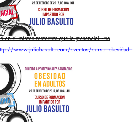
irá en el mismo momento que la presencial -no
ttp://www.juliobasulto.com/eventos/curso-obesidad-