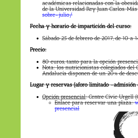
académicas relacionadas con la obesid
de la Universidad Rey Juan Carlos. Más
sobre-julio/
Fecha y horario de impartición del curso:
Sábado 25 de febrero de 2017, de 10 a 1
Precio:
80 euros, tanto para la opción presenc
Nota: los nutricionistas colegiados del 
Andalucía disponen de un 20% de desc
Lugar y reservas (aforo limitado -admisión 
Opción presencial
: Centre Cívic Urgell
Enlace para reservar una plaza:
w
presencial