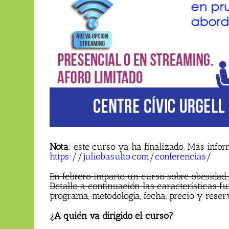
Nota
: este curso ya ha finalizado. Más info
https://juliobasulto.com/conferencias/
En febrero imparto un curso sobre obesidad,
Detallo a continuación las características fu
programa, metodología, fecha, precio y reser
¿A quién va dirigido el curso?