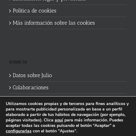
Política de cookies
Más información sobre las cookies
SOBRE MI
Datos sobre Julio
Colaboraciones
Utilizamos cookies propias y de terceros para fines analíticos y
para mostrarte publicidad personalizada en base a un perfil
elaborado a partir de tus hábitos de navegación (por ejemplo,
páginas visitadas). Clica
aquí
para más información. Puedes
aceptar todas las cookies pulsando el botón “Aceptar” o
Política de cookies
|
Información legal y privacidad
| Web mantenida
configurarlas
con el botón "Ajustes".
por
Studi7