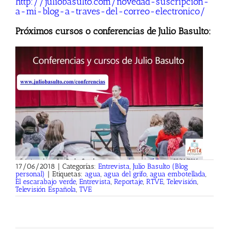
http://juliobasulto.com/novedad-suscripcion-
a-mi-blog-a-traves-del-correo-electronico/
Próximos cursos o conferencias de Julio Basulto:
17/06/2018
|
Categorías:
Entrevista
,
Julio Basulto (Blog
personal)
|
Etiquetas:
agua
,
agua del grifo
,
agua embotellada
,
El escarabajo verde
,
Entrevista
,
Reportaje
,
RTVE
,
Televisión
,
Televisión Española
,
TVE