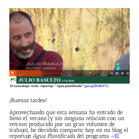
Ver
imagen
más
grande
¡Buenas tardes!
Aprovechando que esta semana ha entrado de
lleno el verano (y sin
ninguna relación
con un
retraso producido por un gran volumen de
trabajo), he decidido compartir hoy en mi blog el
reportaje
Agua Plastificada
del programa
«El