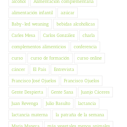
alcohol
Alimentación complementaria
alimentación infantil
azúcar
Baby-led weaning
bebidas alcohólicas
Carles Mesa
Carlos González
charla
complementos alimenticios
conferencia
curso
curso de formación
curso online
cáncer
El País
Entrevista
Francisco José Ojuelos
Francisco Ojuelos
Gente Despierta
Gente Sana
Juanjo Cáceres
Juan Revenga
Julio Basulto
lactancia
lactancia materna
la patraña de la semana
Maria Manera
más vegetales menos animales