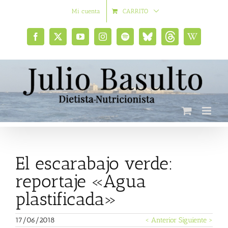
Saltar
Mi cuenta
CARRITO
al
contenido
Facebook
X
YouTube
Instagram
Spotify
Bluesky
Threads
Wikipedia
social
El escarabajo verde:
reportaje «Agua
plastificada»
17/06/2018
< Anterior
Siguiente >