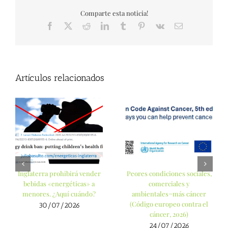
Comparte esta noticia!
Facebook
X
Reddit
LinkedIn
Tumblr
Pinterest
Vk
Correo
electrónico
Artículos relacionados
Inglaterra prohibirá vender
Peores condiciones sociales,
bebidas «energéticas» a
comerciales y
menores. ¿Aquí cuándo?
ambientales=más cáncer
(Código europeo contra el
30/07/2026
cáncer, 2026)
24/07/2026