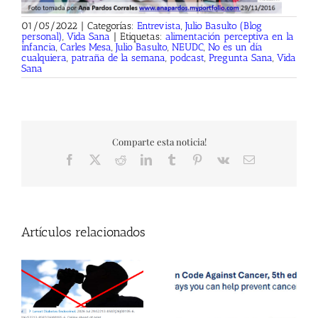
01/05/2022
|
Categorías:
Entrevista
,
Julio Basulto (Blog
personal)
,
Vida Sana
|
Etiquetas:
alimentación perceptiva en la
infancia
,
Carles Mesa
,
Julio Basulto
,
NEUDC
,
No es un día
cualquiera
,
patraña de la semana
,
podcast
,
Pregunta Sana
,
Vida
Sana
Comparte esta noticia!
Facebook
X
Reddit
LinkedIn
Tumblr
Pinterest
Vk
Correo
electrónico
Artículos relacionados