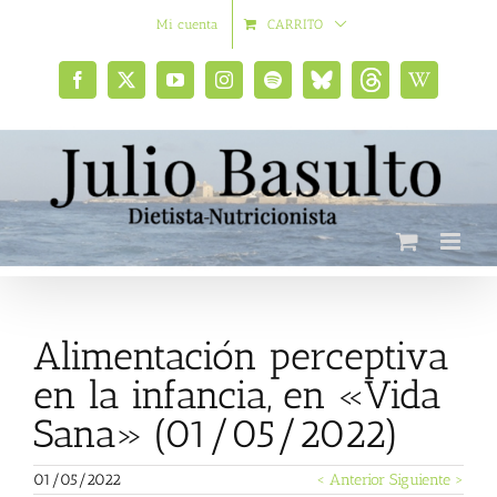
Saltar
Mi cuenta
CARRITO
al
contenido
Facebook
X
YouTube
Instagram
Spotify
Bluesky
Threads
Wikipedia
social
Alimentación perceptiva
en la infancia, en «Vida
Sana» (01/05/2022)
01/05/2022
< Anterior
Siguiente >