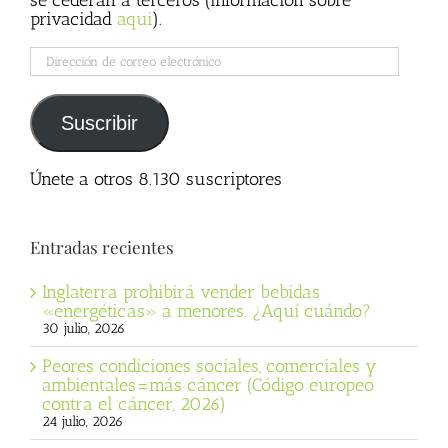
se cederán a terceros (información sobre
privacidad
aqui
).
Dirección
de
correo
electrónico
Suscribir
Únete a otros 8.130 suscriptores
Entradas recientes
Inglaterra prohibirá vender bebidas
«energéticas» a menores. ¿Aquí cuándo?
30 julio, 2026
Peores condiciones sociales, comerciales y
ambientales=más cáncer (Código europeo
contra el cáncer, 2026)
24 julio, 2026