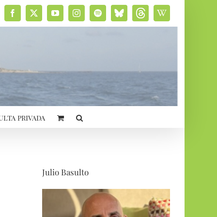
Facebook
X
YouTube
Instagram
Spotify
Bluesky
Threads
Wikipedia
social
ulta privada
Julio Basulto