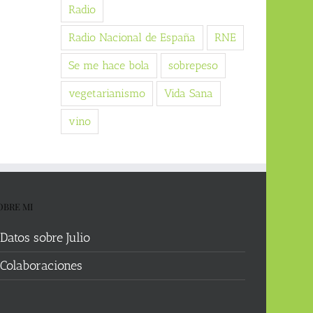
Radio
Radio Nacional de España
RNE
Se me hace bola
sobrepeso
vegetarianismo
Vida Sana
vino
OBRE MI
Datos sobre Julio
Colaboraciones