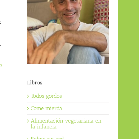
s
y
n
Libros
Todos gordos
Come mierda
Alimentación vegetariana en
la infancia