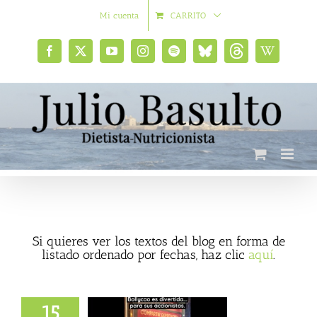
Saltar
Mi cuenta
CARRITO
al
contenido
Facebook
X
YouTube
Instagram
Spotify
Bluesky
Threads
Wikipedia
social
Si quieres ver los textos del blog en forma de
listado ordenado por fechas, haz clic
aquí
.
15