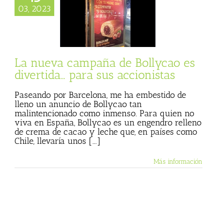
eva campaña de
03, 2023
ao es divertida…
sus accionistas
 Basulto (Blog
l)
Textos de Julio
Basulto
La nueva campaña de Bollycao es
divertida… para sus accionistas
Paseando por Barcelona, me ha embestido de
lleno un anuncio de Bollycao tan
malintencionado como inmenso. Para quien no
viva en España, Bollycao es un engendro relleno
de crema de cacao y leche que, en países como
Chile, llevaría unos [...]
Más información