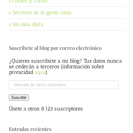
Comer y correr
Secretos de la gente sana
No más dieta
Suscríbete al blog por correo electrónico
¿Quieres suscribirte a mi blog? Tus datos nunca
se cederán a terceros (información sobre
privacidad
aqui
).
Dirección
de
correo
Suscribir
electrónico
Únete a otros 8.123 suscriptores
Entradas recientes