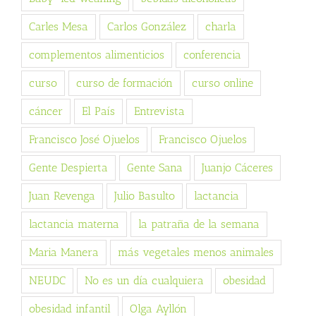
Carles Mesa
Carlos González
charla
complementos alimenticios
conferencia
curso
curso de formación
curso online
cáncer
El País
Entrevista
Francisco José Ojuelos
Francisco Ojuelos
Gente Despierta
Gente Sana
Juanjo Cáceres
Juan Revenga
Julio Basulto
lactancia
lactancia materna
la patraña de la semana
Maria Manera
más vegetales menos animales
NEUDC
No es un día cualquiera
obesidad
obesidad infantil
Olga Ayllón