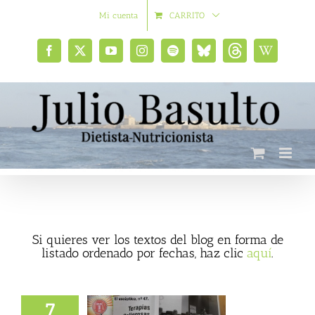
Saltar
Mi cuenta
CARRITO
al
contenido
Facebook
X
YouTube
Instagram
Spotify
Bluesky
Threads
Wikipedia
social
Si quieres ver los textos del blog en forma de
listado ordenado por fechas, haz clic
aquí
.
7
ación en la revista