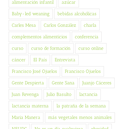
alimentación infantil
azúcar
Baby-led weaning
bebidas alcohólicas
Carles Mesa
Carlos González
charla
complementos alimenticios
conferencia
curso
curso de formación
curso online
cáncer
El País
Entrevista
Francisco José Ojuelos
Francisco Ojuelos
Gente Despierta
Gente Sana
Juanjo Cáceres
Juan Revenga
Julio Basulto
lactancia
lactancia materna
la patraña de la semana
Maria Manera
más vegetales menos animales
NEUDC
No es un día cualquiera
obesidad