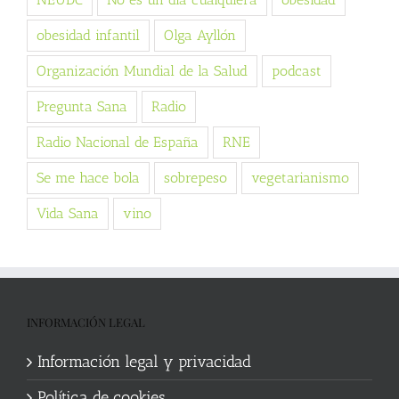
obesidad infantil
Olga Ayllón
Organización Mundial de la Salud
podcast
Pregunta Sana
Radio
Radio Nacional de España
RNE
Se me hace bola
sobrepeso
vegetarianismo
Vida Sana
vino
INFORMACIÓN LEGAL
Información legal y privacidad
Política de cookies