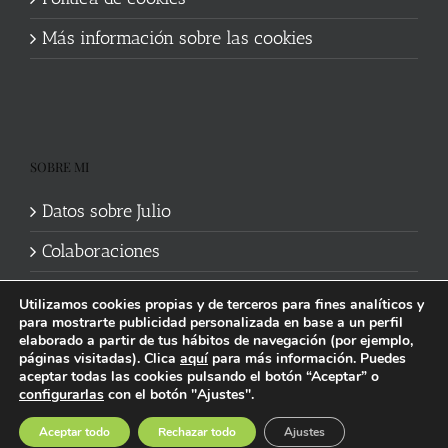
Más información sobre las cookies
SOBRE MI
Datos sobre Julio
Colaboraciones
Utilizamos cookies propias y de terceros para fines analíticos y
para mostrarte publicidad personalizada en base a un perfil
elaborado a partir de tus hábitos de navegación (por ejemplo,
páginas visitadas). Clica
aquí
para más información. Puedes
aceptar todas las cookies pulsando el botón “Aceptar” o
Política de cookies
|
Información legal y privacidad
| Web mantenida
configurarlas
con el botón "Ajustes".
por
Studi7
Facebook
X
YouTube
Instagram
Spotify
Bluesky
Threads
Wikipedia
Aceptar todo
Rechazar todo
Ajustes
social