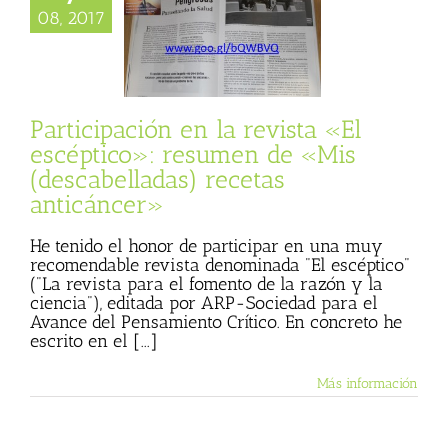
éptico»: resumen
08, 2017
 (descabelladas)
as anticáncer»
 Basulto (Blog
l)
Textos de Julio
Basulto
Participación en la revista «El
escéptico»: resumen de «Mis
(descabelladas) recetas
anticáncer»
He tenido el honor de participar en una muy
recomendable revista denominada "El escéptico"
("La revista para el fomento de la razón y la
ciencia"), editada por ARP-Sociedad para el
Avance del Pensamiento Crítico. En concreto he
escrito en el [...]
Más información