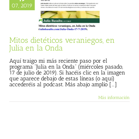
os dietéticos
07, 2019
os, en Julia en la
Onda
en la Onda
Julio
 (Blog personal)
de Julio Basulto
Mitos dietéticos veraniegos, en
Julia en la Onda
Aquí traigo mi más reciente paso por el
programa "Julia en la Onda" (miércoles pasado,
17 de julio de 2019). Si hacéis clic en la imagen
que aparece debajo de estas líneas (o aquí)
accederéis al podcast. Más abajo amplío [...]
Más información