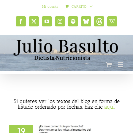
Saltar
Mi cuenta
CARRITO
al
contenido
Facebook
X
YouTube
Instagram
Spotify
Bluesky
Threads
Wikipedia
social
Si quieres ver los textos del blog en forma de
listado ordenado por fechas, haz clic
aquí
.
19