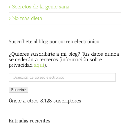
Secretos de la gente sana
No más dieta
Suscríbete al blog por correo electrónico
¿Quieres suscribirte a mi blog? Tus datos nunca
se cederán a terceros (información sobre
privacidad
aqui
).
Dirección
de
correo
Suscribir
electrónico
Únete a otros 8.128 suscriptores
Entradas recientes