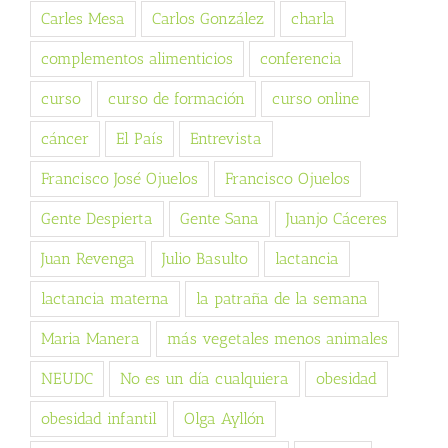
Carles Mesa
Carlos González
charla
complementos alimenticios
conferencia
curso
curso de formación
curso online
cáncer
El País
Entrevista
Francisco José Ojuelos
Francisco Ojuelos
Gente Despierta
Gente Sana
Juanjo Cáceres
Juan Revenga
Julio Basulto
lactancia
lactancia materna
la patraña de la semana
Maria Manera
más vegetales menos animales
NEUDC
No es un día cualquiera
obesidad
obesidad infantil
Olga Ayllón