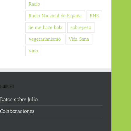
Radio
Radio Nacional de España
RNE
Se me hace bola
sobrepeso
vegetarianismo
Vida Sana
vino
OBRE MI
Datos sobre Julio
Colaboraciones