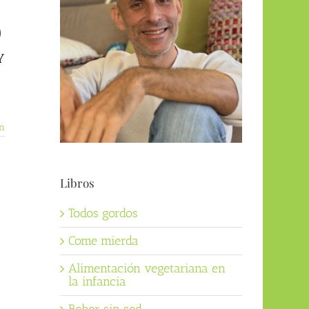
)
Y
n
Libros
Todos gordos
Come mierda
Alimentación vegetariana en
la infancia