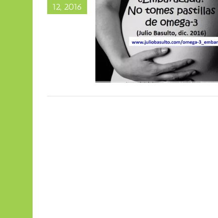
12, 2016
 tomes pastillas de omega-3
Blog personal)
Mamá come
xtos de Julio Basulto