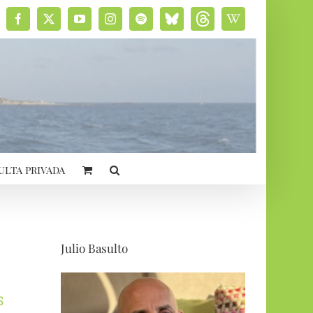
Facebook
X
YouTube
Instagram
Spotify
Bluesky
Threads
Wikipedia
social
ulta privada
Julio Basulto
s