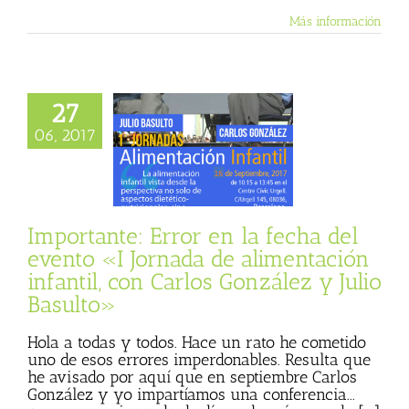
Más información
27
nte: Error en la
 del evento «I
06, 2017
 de alimentación
til, con Carlos
 y Julio Basulto»
 Basulto (Blog
personal)
Importante: Error en la fecha del
evento «I Jornada de alimentación
infantil, con Carlos González y Julio
Basulto»
Hola a todas y todos. Hace un rato he cometido
uno de esos errores imperdonables. Resulta que
he avisado por aquí que en septiembre Carlos
González y yo impartíamos una conferencia...