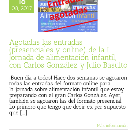
16
iales y online) de
08, 2017
 I Jornada de
ción infantil, con
González y Julio
Basulto
Julio Basulto (Blog
Agotadas las entradas
personal)
(presenciales y online) de la I
Jornada de alimentación infantil,
con Carlos González y Julio Basulto
¡Buen día a todos! Hace dos semanas se agotaron
todas las entradas del formato online para
la jornada sobre alimentación infantil que estoy
preparando con el gran Carlos González. Ayer,
también se agotaron las del formato presencial.
Lo primero que tengo que decir es, por supuesto,
que [...]
Más información