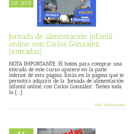
08, 2018
 de alimentación
 online, con Carlos
lez (entradas)
Jornada de alimentación infantil
online, con Carlos González
(entradas)
NOTA IMPORTANTE: El botón para comprar una
entrada de este curso aparece en la parte
inferior de esta página. Estás en la página que te
permitirá adquirir de la "Jornada de alimentación
infantil online, con Carlos González”. Tienes toda
la [...]
Más información
as las entradas