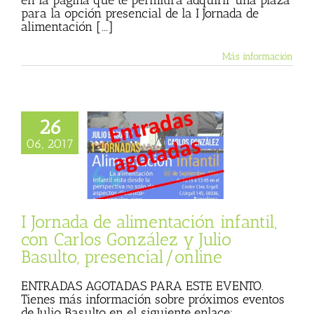
en la página que te permitirá adquirir una plaza
para la opción presencial de la I Jornada de
alimentación [...]
Más información
26
a de alimentación
06, 2017
til, con Carlos
 y Julio Basulto,
encial/online
cias
Julio Basulto
og personal)
I Jornada de alimentación infantil,
con Carlos González y Julio
Basulto, presencial/online
ENTRADAS AGOTADAS PARA ESTE EVENTO.
Tienes más información sobre próximos eventos
de Julio Basulto en el siguiente enlace: