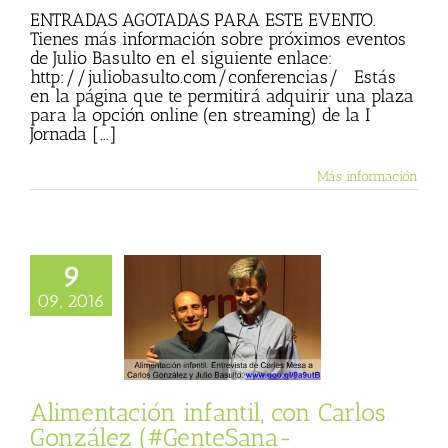
ENTRADAS AGOTADAS PARA ESTE EVENTO.
Tienes más información sobre próximos eventos
de Julio Basulto en el siguiente enlace:
http://juliobasulto.com/conferencias/ Estás
en la página que te permitirá adquirir una plaza
para la opción online (en streaming) de la I
Jornada [...]
Más información
9
ción infantil, con
09, 2016
los González
GenteSana-
Despierta-RNE,
09/9/2016)
ista
Gente Sana
Alimentación infantil, con Carlos
González (#GenteSana-