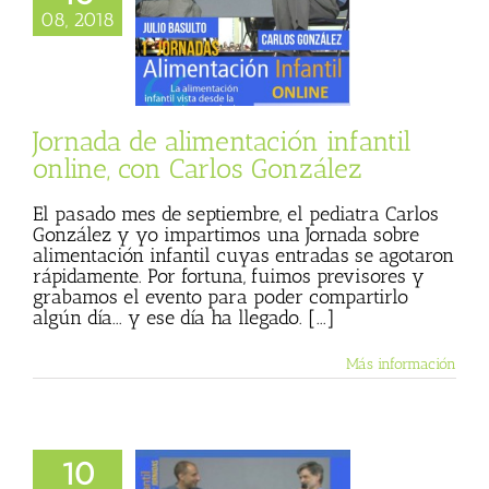
 de alimentación
08, 2018
 online, con Carlos
González
cias
Julio Basulto
og personal)
Jornada de alimentación infantil
online, con Carlos González
El pasado mes de septiembre, el pediatra Carlos
González y yo impartimos una Jornada sobre
alimentación infantil cuyas entradas se agotaron
rápidamente. Por fortuna, fuimos previsores y
grabamos el evento para poder compartirlo
algún día... y ese día ha llegado. [...]
Más información
10