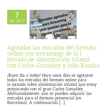
 las entradas del
7
ato online (en
08, 2017
g) de la I Jornada
ntación infantil,
rlos González y
lio Basulto
cias
Julio Basulto
Agotadas las entradas del formato
og personal)
online (en streaming) de la I
Jornada de alimentación infantil,
con Carlos González y Julio Basulto
¡Buen día a todos! Hace unos días se agotaron
todas las entradas del formato online para
la jornada sobre alimentación infantil que estoy
preparando con el gran Carlos González.
Afortunadamente, aún se pueden adquirir las
entradas para el formato presencial (en
Barcelona). A continuación [...]