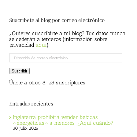
Suscríbete al blog por correo electrónico
¿Quieres suscribirte a mi blog? Tus datos nunca
se cederán a terceros (información sobre
privacidad
aqui
).
Dirección
de
correo
Suscribir
electrónico
Únete a otros 8.123 suscriptores
Entradas recientes
Inglaterra prohibirá vender bebidas
«energéticas» a menores. ¿Aquí cuándo?
30 julio, 2026