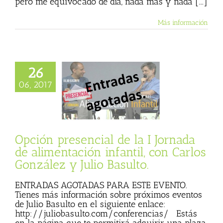
pero me equivocado de día, nada más y nada [...]
Más información
26
06, 2017
resencial de la I
 de alimentación
til, con Carlos
 y Julio Basulto.
Opción presencial de la I Jornada
de alimentación infantil, con Carlos
González y Julio Basulto.
ENTRADAS AGOTADAS PARA ESTE EVENTO.
Tienes más información sobre próximos eventos
de Julio Basulto en el siguiente enlace:
http://juliobasulto.com/conferencias/ Estás