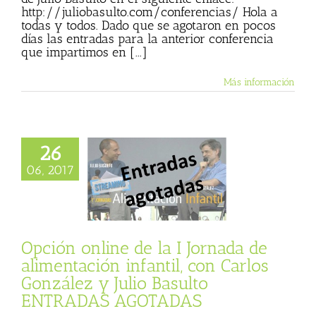
http://juliobasulto.com/conferencias/ Hola a
todas y todos. Dado que se agotaron en pocos
días las entradas para la anterior conferencia
que impartimos en [...]
Más información
26
 online de la I
06, 2017
 de alimentación
til, con Carlos
z y Julio Basulto
DAS AGOTADAS
Opción online de la I Jornada de
alimentación infantil, con Carlos
González y Julio Basulto
ENTRADAS AGOTADAS