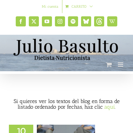
Saltar
Mi cuenta
CARRITO
al
contenido
Facebook
X
YouTube
Instagram
Spotify
Bluesky
Threads
Wikipedia
social
Si quieres ver los textos del blog en forma de
listado ordenado por fechas, haz clic
aquí
.
10