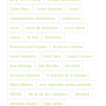
Carles Mesa
Carlos González
charla
complementos alimenticios
conferencia
curso
curso de formación
curso online
cáncer
El País
Entrevista
Francisco José Ojuelos
Francisco Ojuelos
Gente Despierta
Gente Sana
Juanjo Cáceres
Juan Revenga
Julio Basulto
lactancia
lactancia materna
la patraña de la semana
Maria Manera
más vegetales menos animales
NEUDC
No es un día cualquiera
obesidad
obesidad infantil
Olga Ayllón