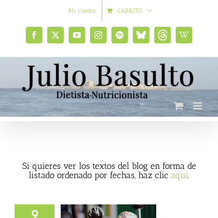
Saltar
Mi cuenta
CARRITO
al
contenido
Facebook
X
YouTube
Instagram
Spotify
Bluesky
Threads
Wikipedia
social
Si quieres ver los textos del blog en forma de
listado ordenado por fechas, haz clic
aquí
.
9