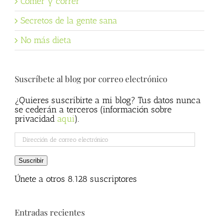
Comer y correr
Secretos de la gente sana
No más dieta
Suscríbete al blog por correo electrónico
¿Quieres suscribirte a mi blog? Tus datos nunca
se cederán a terceros (información sobre
privacidad
aqui
).
Dirección
de
correo
Suscribir
electrónico
Únete a otros 8.128 suscriptores
Entradas recientes