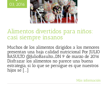
s divertidos para
03, 2016
: casi siempre
insanos
mer
Se me hace
bola
Alimentos divertidos para niños:
casi siempre insanos
Muchos de los alimentos dirigidos a los menores
presentan una baja calidad nutricional Por JULIO
BASULTO @JulioBasulto_DN 9 de marzo de 2016
Disfrazar los alimentos no parece una buena
estrategia, si lo que se persigue es que nuestros
hijos se [...]
Más información