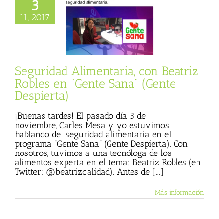
3
dad Alimentaria,
11, 2017
atriz Robles en
e Sana” (Gente
Despierta)
ana
Julio Basulto
og personal)
Seguridad Alimentaria, con Beatriz
Robles en “Gente Sana” (Gente
Despierta)
¡Buenas tardes! El pasado día 3 de
noviembre, Carles Mesa y yo estuvimos
hablando de seguridad alimentaria en el
programa “Gente Sana” (Gente Despierta). Con
nosotros, tuvimos a una tecnóloga de los
alimentos experta en el tema: Beatriz Robles (en
Twitter: @beatrizcalidad). Antes de [...]
Más información