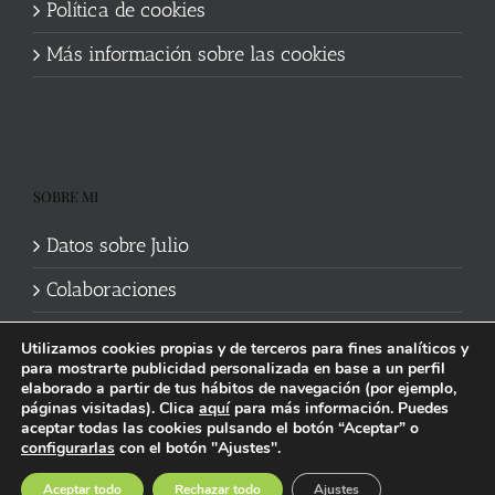
Política de cookies
Más información sobre las cookies
SOBRE MI
Datos sobre Julio
Colaboraciones
Utilizamos cookies propias y de terceros para fines analíticos y
para mostrarte publicidad personalizada en base a un perfil
elaborado a partir de tus hábitos de navegación (por ejemplo,
páginas visitadas). Clica
aquí
para más información. Puedes
aceptar todas las cookies pulsando el botón “Aceptar” o
Política de cookies
|
Información legal y privacidad
| Web mantenida
configurarlas
con el botón "Ajustes".
por
Studi7
Facebook
X
YouTube
Instagram
Spotify
Bluesky
Threads
Wikipedia
Aceptar todo
Rechazar todo
Ajustes