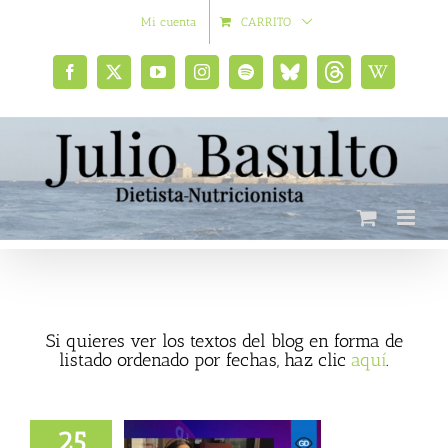
Saltar
Mi cuenta
CARRITO
al
contenido
Facebook
X
YouTube
Instagram
Spotify
Bluesky
Threads
Wikipedia
social
Si quieres ver los textos del blog en forma de
listado ordenado por fechas, haz clic
aquí
.
25