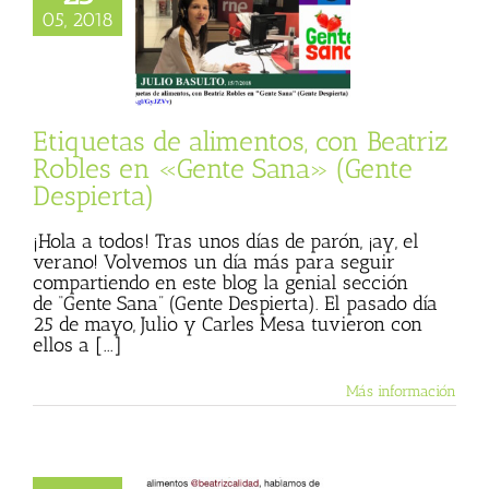
as de alimentos,
05, 2018
atriz Robles en
e Sana» (Gente
Despierta)
ana
Julio Basulto
og personal)
Etiquetas de alimentos, con Beatriz
Robles en «Gente Sana» (Gente
Despierta)
¡Hola a todos! Tras unos días de parón, ¡ay, el
verano! Volvemos un día más para seguir
compartiendo en este blog la genial sección
de “Gente Sana” (Gente Despierta). El pasado día
25 de mayo, Julio y Carles Mesa tuvieron con
ellos a [...]
Más información