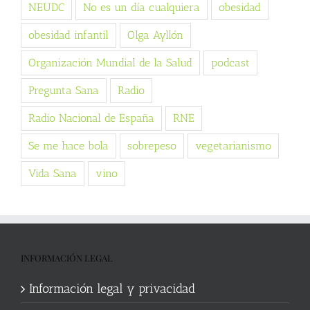
NEUDC
No es un día cualquiera
obesidad
obesidad infantil
Olga Ayllón
Organización Mundial de la Salud
podcast
Pregunta Sana
Radio
Radio Nacional de España
RNE
Se me hace bola
sobrepeso
vegetarianismo
Vida Sana
vino
INFORMACIÓN LEGAL
Información legal y privacidad