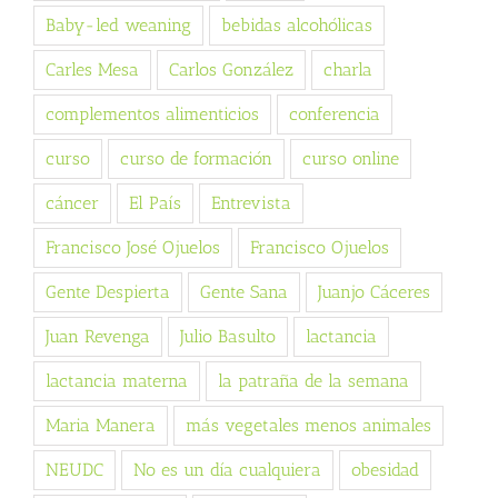
Baby-led weaning
bebidas alcohólicas
Carles Mesa
Carlos González
charla
complementos alimenticios
conferencia
curso
curso de formación
curso online
cáncer
El País
Entrevista
Francisco José Ojuelos
Francisco Ojuelos
Gente Despierta
Gente Sana
Juanjo Cáceres
Juan Revenga
Julio Basulto
lactancia
lactancia materna
la patraña de la semana
Maria Manera
más vegetales menos animales
NEUDC
No es un día cualquiera
obesidad