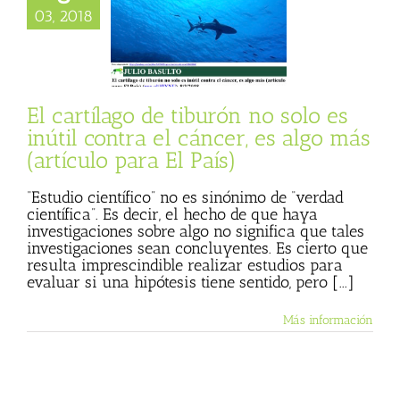
lago de tiburón no
03, 2018
 inútil contra el
r, es algo más
ulo para El País)
 Basulto (Blog
onal)
Materia
El cartílago de tiburón no solo es
inútil contra el cáncer, es algo más
(artículo para El País)
“Estudio científico” no es sinónimo de “verdad
científica”. Es decir, el hecho de que haya
investigaciones sobre algo no significa que tales
investigaciones sean concluyentes. Es cierto que
resulta imprescindible realizar estudios para
evaluar si una hipótesis tiene sentido, pero [...]
Más información