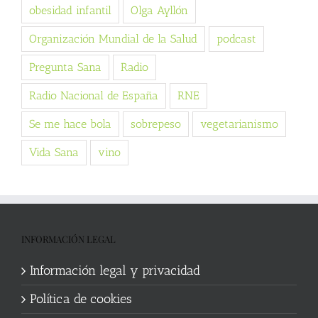
obesidad infantil
Olga Ayllón
Organización Mundial de la Salud
podcast
Pregunta Sana
Radio
Radio Nacional de España
RNE
Se me hace bola
sobrepeso
vegetarianismo
Vida Sana
vino
INFORMACIÓN LEGAL
Información legal y privacidad
Política de cookies