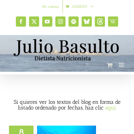
Saltar
Mi cuenta
CARRITO
al
contenido
Facebook
X
YouTube
Instagram
Spotify
Bluesky
Threads
Wikipedia
social
Si quieres ver los textos del blog en forma de
listado ordenado por fechas, haz clic
aquí
.
8