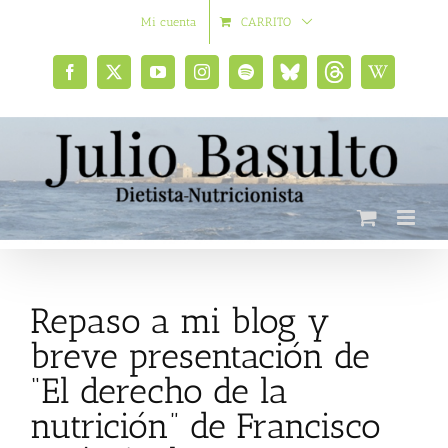
Saltar
Mi cuenta
CARRITO
al
contenido
Facebook
X
YouTube
Instagram
Spotify
Bluesky
Threads
Wikipedia
social
Repaso a mi blog y
breve presentación de
“El derecho de la
nutrición” de Francisco