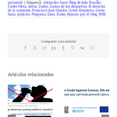
personal)
|
Etiquetas:
Alejandro Sanz
,
Blog de Julio Basulto
,
Carles Mesa
,
detox
,
Dudas
,
Dudas de los despiertos
,
El derecho
de la nutrición
,
Francisco José Ojuelos
,
Gente Despierta
,
Gente
Sana
,
podcast
,
Pregunta Sana
,
Radio
,
Repaso por el blog
,
RNE
Comparte esta noticia!
Facebook
X
Reddit
LinkedIn
Tumblr
Pinterest
Vk
Correo
electrónico
Artículos relacionados