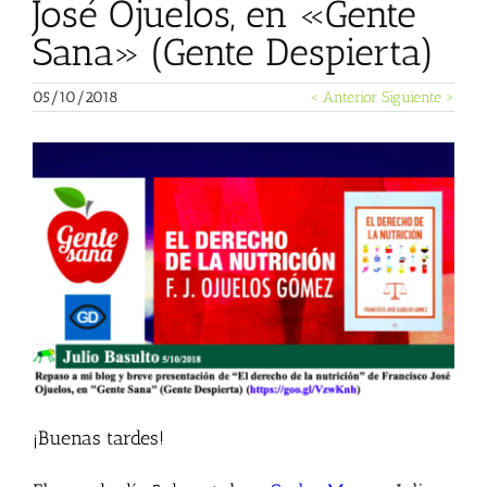
José Ojuelos, en «Gente
Sana» (Gente Despierta)
05/10/2018
< Anterior
Siguiente >
Ver
imagen
más
grande
¡Buenas tardes!