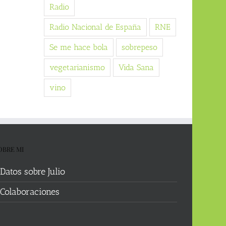
Radio
Radio Nacional de España
RNE
Se me hace bola
sobrepeso
vegetarianismo
Vida Sana
vino
OBRE MI
Datos sobre Julio
Colaboraciones