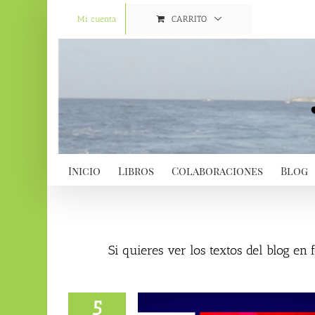
Saltar
al
Mi cuenta
CARRITO
contenido
Inicio
Libros
Colaboraciones
Blog
Si quieres ver los textos del blog en
5