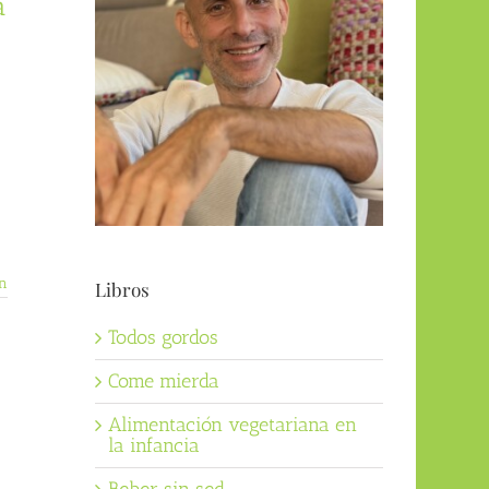
a
n
Libros
Todos gordos
Come mierda
Alimentación vegetariana en
la infancia