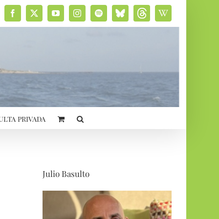
Facebook
X
YouTube
Instagram
Spotify
Bluesky
Threads
Wikipedia
social
ulta privada
Julio Basulto